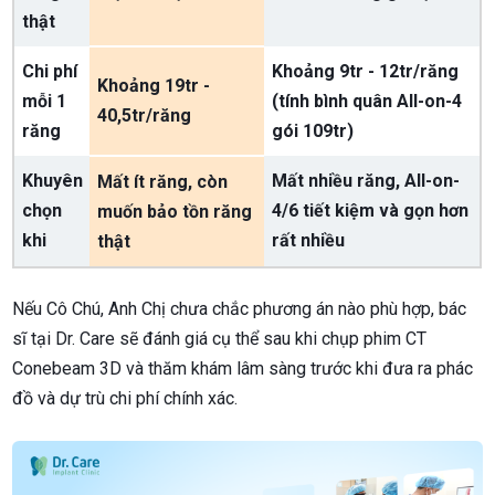
thật
Chi phí
Khoảng 9tr - 12tr/răng
Khoảng 19tr -
mỗi 1
(tính bình quân All-on-4
40,5tr/răng
răng
gói 109tr)
Khuyên
Mất nhiều răng, All-on-
Mất ít răng, còn
chọn
4/6 tiết kiệm và gọn hơn
muốn bảo tồn răng
khi
rất nhiều
thật
Nếu Cô Chú, Anh Chị chưa chắc phương án nào phù hợp, bác
sĩ tại Dr. Care sẽ đánh giá cụ thể sau khi chụp phim CT
Conebeam 3D và thăm khám lâm sàng trước khi đưa ra phác
đồ và dự trù chi phí chính xác.