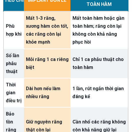
TIÊU CHÍ
IMPLANT ĐƠN LẺ
TOÀN HÀM
Mất 1-3 răng,
Mất toàn hàm hoặc gần
Phù
xương hàm còn tốt,
toàn hàm; răng còn lại
hợp khi
các răng còn lại
không còn khả năng
khỏe mạnh
phục hồi
Số lần
Mỗi răng 1 ca riêng
Chỉ 1 ca phẫu thuật cho
phẫu
biệt
toàn hàm
thuật
Thời
Dài hơn nếu làm
1 lần, rút ngắn thời gian
gian
nhiều răng
đáng kể
điều trị
Bảo
tồn
Giữ nguyên răng
Cần nhổ các răng không
răng
thật còn lại
còn khả năng giữ lại