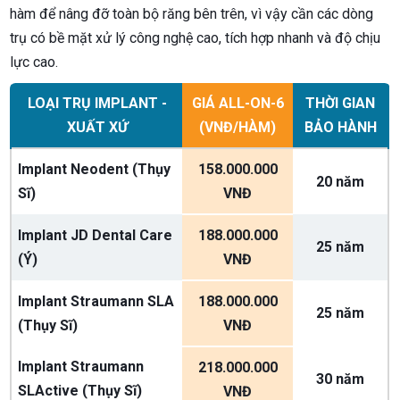
hàm để nâng đỡ toàn bộ răng bên trên, vì vậy cần các dòng
trụ có bề mặt xử lý công nghệ cao, tích hợp nhanh và độ chịu
lực cao.
LOẠI TRỤ IMPLANT -
GIÁ ALL-ON-6
THỜI GIAN
XUẤT XỨ
(VNĐ/HÀM)
BẢO HÀNH
Implant Neodent (Thụy
158.000.000
20 năm
Sĩ)
VNĐ
Implant JD Dental Care
188.000.000
25 năm
(Ý)
VNĐ
Implant Straumann SLA
188.000.000
25 năm
(Thụy Sĩ)
VNĐ
Implant Straumann
218.000.000
30 năm
SLActive (Thụy Sĩ)
VNĐ