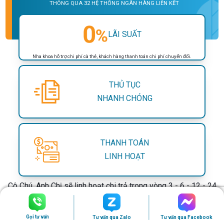
THÔNG QUA 32 HỆ THỐNG NGÂN HÀNG LIÊN KẾT
LÃI SUẤT
Nha khoa hỗ trợ chi phí cà thẻ, khách hàng thanh toán chi phí chuyển đổi.
THỦ TỤC
NHANH CHÓNG
THANH TOÁN
LINH HOẠT
Cô Chú, Anh Chị sẽ linh hoạt chi trả trong vòng 3 - 6 - 12 - 24
tháng.
** Lưu ý:
Thời gian trả chậm phụ thuộc vào chính sách ngân
Gọi tư vấn
Tư vấn qua Zalo
Tư vấn qua Facebook