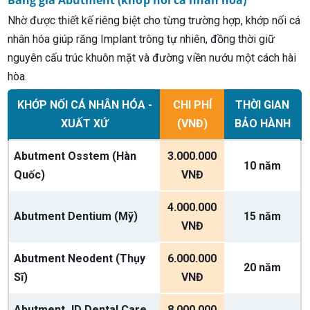
Nhờ được thiết kế riêng biệt cho từng trường hợp, khớp nối cá
nhân hóa giúp răng Implant trông tự nhiên, đồng thời giữ
nguyên cấu trúc khuôn mặt và đường viền nướu một cách hài
hòa.
KHỚP NỐI CÁ NHÂN HÓA -
CHI PHÍ
THỜI GIAN
XUẤT XỨ
(VNĐ)
BẢO HÀNH
Abutment Osstem (Hàn
3.000.000
10 năm
Quốc)
VNĐ
4.000.000
Abutment Dentium (Mỹ)
15 năm
VNĐ
Abutment Neodent (Thụy
6.000.000
20 năm
Sĩ)
VNĐ
Abutment JD Dental Care
8.000.000