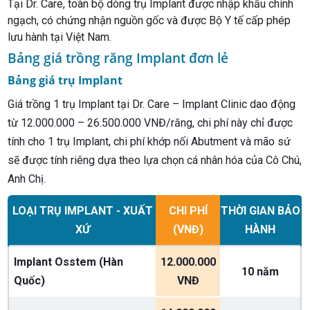
Tại Dr. Care, toàn bộ dòng trụ Implant được nhập khẩu chính
ngạch, có chứng nhận nguồn gốc và được Bộ Y tế cấp phép
lưu hành tại Việt Nam.
Bảng giá trồng răng Implant đơn lẻ
Bảng giá trụ Implant
Giá trồng 1 trụ Implant tại Dr. Care – Implant Clinic dao động
từ 12.000.000 – 26.500.000 VNĐ/răng, chi phí này chỉ được
tính cho 1 trụ Implant, chi phí khớp nối Abutment và mão sứ
sẽ được tính riêng dựa theo lựa chọn cá nhân hóa của Cô Chú,
Anh Chị.
LOẠI TRỤ IMPLANT - XUẤT
CHI PHÍ
THỜI GIAN BẢO
XỨ
(VNĐ)
HÀNH
Implant Osstem (Hàn
12.000.000
10 năm
Quốc)
VNĐ