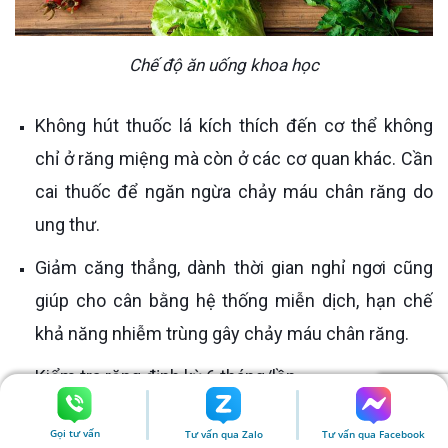
Chế độ ăn uống khoa học
Không hút thuốc lá kích thích đến cơ thể không
chỉ ở răng miệng mà còn ở các cơ quan khác. Cần
cai thuốc để ngăn ngừa chảy máu chân răng do
ung thư.
Giảm căng thẳng, dành thời gian nghỉ ngơi cũng
giúp cho cân bằng hệ thống miễn dịch, hạn chế
khả năng nhiễm trùng gây chảy máu chân răng.
Kiểm tra răng định kỳ 6 tháng/lần.
Gọi tư vấn
Tư vấn qua Zalo
Tư vấn qua Facebook
>> Xem thêm:
Chi phí cấy ghép Implant
tại Dr.