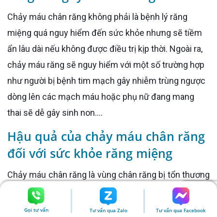
Chảy máu chân răng không phải là bệnh lý răng
miệng quá nguy hiểm đến sức khỏe nhưng sẽ tiềm
ẩn lâu dài nếu không được điều trị kịp thời. Ngoài ra,
chảy máu răng sẽ nguy hiểm với một số trường hợp
như người bị bệnh tim mạch gây nhiễm trùng ngược
dòng lên các mạch máu hoặc phụ nữ đang mang
thai sẽ dễ gây sinh non….
Hậu quả của chảy máu chân răng
đối với sức khỏe răng miệng
Chảy máu chân răng là vùng chân răng bị tổn thương
dẫn đến xung huyết, tạo điều kiện thuận lợi khiến vi
khuẩn phát triển. Hậu quả của chảy máu chân răng là
Gọi tư vấn
Tư vấn qua Zalo
Tư vấn qua Facebook