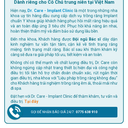
Dành riêng cho Cô Chú trung niên tại Việt Nam
Hiện nay,
Dr. Care - Implant Clinic
là một trong những nha
khoa uy tín hàng đầu cung cấp dịch vụ trồng răng Implant
chuẩn Y khoa giúp khách hàng phục hồi mất răng hiệu quả
và an toàn đáp ứng 3 tiêu chí: Phục hồi khả năng ăn nhai,
hoàn thiện thẩm mỹ và đảm bảo sử dụng lâu bền.
Đến nha khoa, Khách hàng được
Đội ngũ Bác sĩ
dày dặn
kinh nghiệm tư vấn tận tâm, cặn kẽ về tình trạng răng
miệng. tình trạng mất răng. Bác sĩ sau khi thăm khám kỹ
càng sẽ đưa ra giải pháp tối ưu, tiết kiệm và an toàn.
Không chỉ có thế mạnh về chất lượng điều trị, Dr. Care còn
không ngừng cập nhật trang thiết bị hiện đại và công nghệ
điều trị tối tân hỗ trợ chẩn đoán chuẩn xác, rút ngắn thời
gian điều trị, nha khoa với "Liệu pháp trồng răng không đau"
cho Khách hàng trải nghiệm trồng răng êm ái, thoải mái như
đi spa.
Đặt hẹn với Dr. Care - Implant Clinic để thăm khám, tư vấn và
điều trị.
Tại đây
GỌI ĐỂ NHẬN BÁO GIÁ 24/7:
0775 638 910