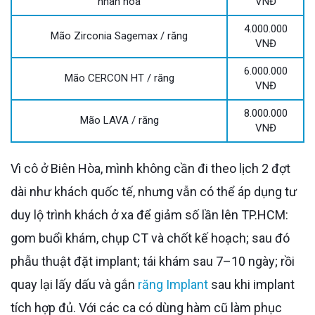
nhân hóa
VNĐ
4.000.000
Mão Zirconia Sagemax / răng
VNĐ
6.000.000
Mão CERCON HT / răng
VNĐ
8.000.000
Mão LAVA / răng
VNĐ
Vì cô ở Biên Hòa, mình không cần đi theo lịch 2 đợt
dài như khách quốc tế, nhưng vẫn có thể áp dụng tư
duy lộ trình khách ở xa để giảm số lần lên TP.HCM:
gom buổi khám, chụp CT và chốt kế hoạch; sau đó
phẫu thuật đặt implant; tái khám sau 7–10 ngày; rồi
quay lại lấy dấu và gắn
răng Implant
sau khi implant
tích hợp đủ. Với các ca có dùng hàm cũ làm phục