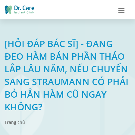
[HỎI ĐÁP BÁC SĨ] - ĐANG
ĐEO HÀM BÁN PHẦN THÁO
LẮP LÂU NĂM, NẾU CHUYỂN
SANG STRAUMANN CÓ PHẢI
BỎ HẲN HÀM CŨ NGAY
KHÔNG?
Trang chủ