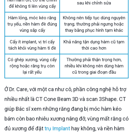
sau khi chỉnh sửa
để không tì lên vùng cấy
Hàm lỏng, móc kéo răng
Không nên tiếp tục dùng nguyên
trụ yếu, nền hàm đè đúng
trạng; thường phải ngưng hoặc
vùng sắp cấy
thay bằng phục hình tạm khác
Cấy ít implant, vị trí cấy
Khả năng tận dụng hàm cũ tạm
tách khỏi vùng hàm tì đè
thời cao hơn
Có ghép xương, vùng cấy
Thường phải thận trọng hơn,
rộng hoặc răng trụ còn
nhiều khi không nên dùng hàm
lại rất yếu
cũ trong giai đoạn đầu
Ở Dr. Care, với một ca như cô, phần công nghệ hỗ trợ
nhiều nhất là CT Cone Beam 3D và scan 3Shape. CT
giúp Bác sĩ xem những răng đang bị móc hàm kéo
bám còn bao nhiêu xương nâng đỡ, vùng mất răng có
đủ xương để đặt
trụ Implant
hay không, và nền hàm