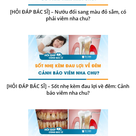
[HỎI ĐÁP BÁC SĨ] – Nướu đổi sang màu đỏ sẫm, có
phải viêm nha chu?
[HỎI ĐÁP BÁC SĨ] – Sốt nhẹ kèm đau lợi về đêm: Cảnh
báo viêm nha chu?