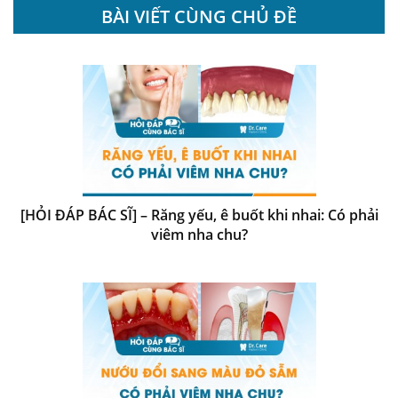
BÀI VIẾT CÙNG CHỦ ĐỀ
[HỎI ĐÁP BÁC SĨ] – Răng yếu, ê buốt khi nhai: Có phải
viêm nha chu?