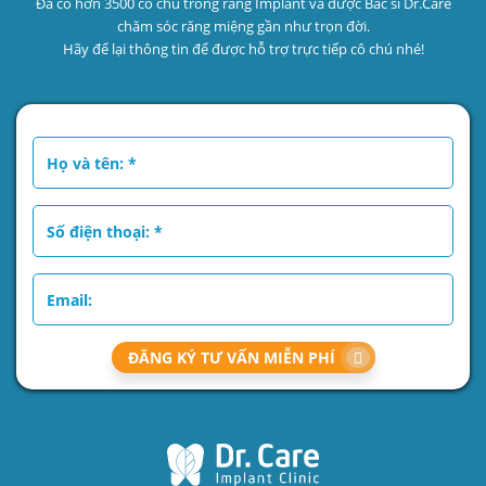
Đã có hơn 3500 cô chú trồng răng Implant và được Bác sĩ Dr.Care
chăm sóc răng miệng gần như trọn đời.
Hãy để lại thông tin để được hỗ trợ trực tiếp cô chú nhé!
ĐĂNG KÝ TƯ VẤN MIỄN PHÍ