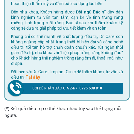
hoàn thiện thẩm mỹ và đảm bảo sử dụng lâu bền.
Đến nha khoa, Khách hàng được
Đội ngũ Bác sĩ
dày dặn
kinh nghiệm tư vấn tận tâm, cặn kẽ về tình trạng răng
miệng. tình trạng mất răng. Bác sĩ sau khi thăm khám kỹ
càng sẽ đưa ra giải pháp tối ưu, tiết kiệm và an toàn.
Không chỉ có thế mạnh về chất lượng điều trị, Dr. Care còn
không ngừng cập nhật trang thiết bị hiện đại và công nghệ
điều trị tối tân hỗ trợ chẩn đoán chuẩn xác, rút ngắn thời
gian điều trị, nha khoa với "Liệu pháp trồng răng không đau"
cho Khách hàng trải nghiệm trồng răng êm ái, thoải mái như
đi spa.
Đặt hẹn với Dr. Care - Implant Clinic để thăm khám, tư vấn và
điều trị.
Tại đây
GỌI ĐỂ NHẬN BÁO GIÁ 24/7:
0775 638 910
(*) Kết quả điều trị có thể khác nhau tùy vào thể trạng mỗi
người.