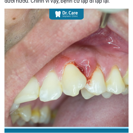
dưới nướu. Chính vì vậy, bệnh cứ lặp đi lặp lại.