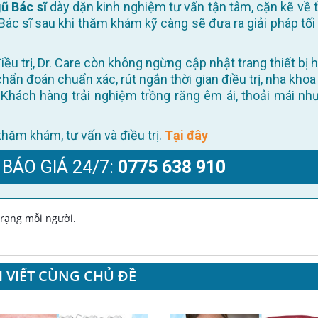
ũ Bác sĩ
dày dặn kinh nghiệm tư vấn tận tâm, cặn kẽ về t
Bác sĩ sau khi thăm khám kỹ càng sẽ đưa ra giải pháp tối
 chẩn đoán chuẩn xác, rút ngắn thời gian điều trị, nha khoa
Khách hàng trải nghiệm trồng răng êm ái, thoải mái như
ể thăm khám, tư vấn và điều trị.
Tại đây
 BÁO GIÁ 24/7:
0775 638 910
 trạng mỗi người.
I VIẾT CÙNG CHỦ ĐỀ