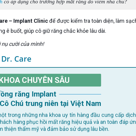
nh
có áp dụng cho trường hợp mất răng do viêm nha chu?
are – Implant Clinic
để được kiểm tra toàn diện, làm sạc
ng ê buốt, giúp cô giữ răng chắc khỏe lâu dài.
i nụ cười của mình!
 Dr. Care
KHOA CHUYÊN SÂU
Trồng răng Implant
 Cô Chú trung niên tại Việt Nam
ột trong những nha khoa uy tín hàng đầu cung cấp dịch
khách hàng phục hồi mất răng hiệu quả và an toàn đáp ứn
oàn thiện thẩm mỹ và đảm bảo sử dụng lâu bền.