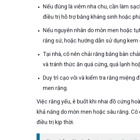
Nếu đúng là viêm nha chu, cần làm sạch nha chu chuyên sâu (Scaling & Root Planing), có thể kết hợp
điều trị hỗ trợ bằng kháng sinh hoặc p
Nếu nguyên nhân do mòn men hoặc tụt lợi, bác sĩ sẽ tư vấn giải pháp phù hợp như trám cổ răng, bọc
răng sứ, hoặc hướng dẫn sử dụng kem 
Tại nhà, cô nên chải răng bằng bàn chải lông mềm, sử dụng kem đánh răng dành cho răng nhạy cảm,
và tránh thức ăn quá cứng, quá lạnh ho
Duy trì cạo vôi và kiểm tra răng miệng định kỳ 3–6 tháng/lần để kiểm soát viêm nha chu và bảo vệ
men răng.
Việc răng yếu, ê buốt khi nhai đồ cứng hoàn toàn có thể là dấu hiệu của viêm nha chu, nhưng cũng có
khả năng do mòn men hoặc sâu răng. Cô 
điều trị kịp thời.