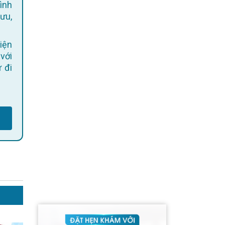
ình
 ưu,
 với
 đi