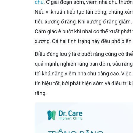
chu
. Ở giai đoạn sớm, viêm nha chu thườ
Nếu vi khuẩn tiếp tục tấn công, chúng xâ
tiêu xương ổ răng. Khi xương ổ răng giảm,
Cảm giác ê buốt khi nhai có thể xuất phát t
xương. Cả hai tình trạng này đều phổ biế
Điều đáng lưu ý là ê buốt răng cũng có thể liên quan đến các bệnh lý khác như mòn men răng do chải
quá mạnh, nghiến răng ban đêm, sâu răng, 
thì khả năng viêm nha chu càng cao. Việc
tín hiệu tốt, bởi phát hiện sớm và điều trị
răng.