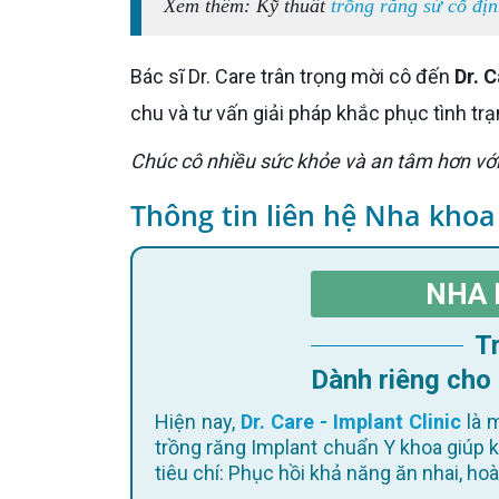
Xem thêm: Kỹ thuât
trồng răng sứ cố đị
Bác sĩ Dr. Care trân trọng mời cô đến
Dr. C
chu và tư vấn giải pháp khắc phục tình trạ
Chúc cô nhiều sức khỏe và an tâm hơn vớ
Thông tin liên hệ Nha khoa
NHA 
Dành riêng cho
Hiện nay,
Dr. Care - Implant Clinic
là m
trồng răng Implant chuẩn Y khoa giúp 
tiêu chí: Phục hồi khả năng ăn nhai, h