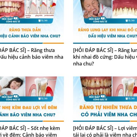
ĐÁP BÁC SĨ] – Răng thưa
[HỎI ĐÁP BÁC SĨ] – Răng lu
Dấu hiệu cảnh báo viêm nha
khi nhai đồ cứng: Dấu hiệu
nha chu?
ĐÁP BÁC SĨ] – Sốt nhẹ kèm
[HỎI ĐÁP BÁC SĨ] – Lợi viêm 
ợi về đêm: Cảnh báo viêm
tái lại có phải là viêm nha c