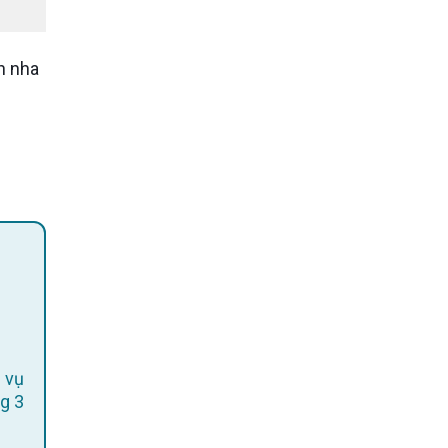
h nha
 vụ
g 3