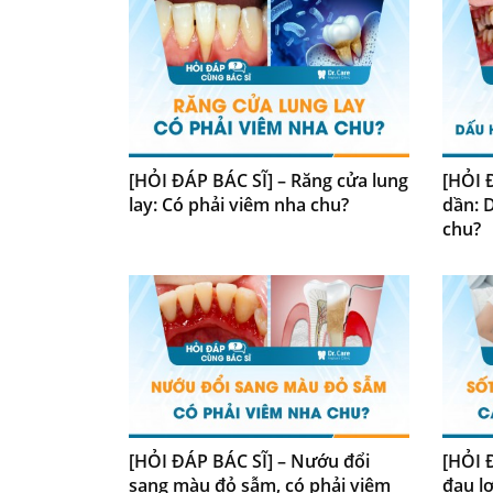
[HỎI ĐÁP BÁC SĨ] – Răng cửa lung
[HỎI 
lay: Có phải viêm nha chu?
dần: 
chu?
[HỎI ĐÁP BÁC SĨ] – Nướu đổi
[HỎI 
sang màu đỏ sẫm, có phải viêm
đau l