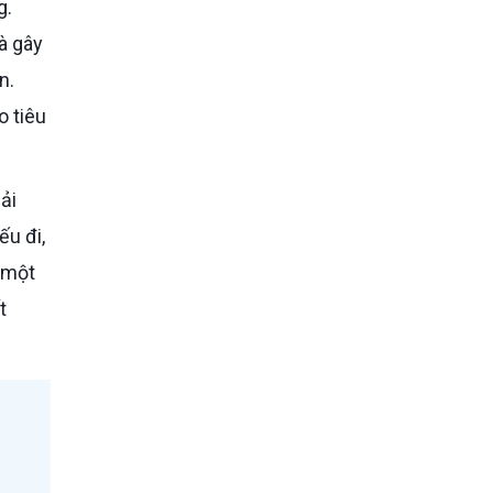
g.
à gây
n.
o tiêu
ếu đi,
 một
t