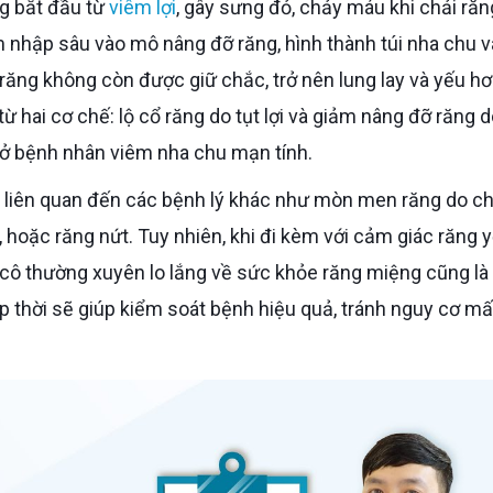
ng bắt đầu từ
viêm lợi
, gây sưng đỏ, chảy máu khi chải răn
m nhập sâu vào mô nâng đỡ răng, hình thành túi nha chu v
 răng không còn được giữ chắc, trở nên lung lay và yếu hơ
ừ hai cơ chế: lộ cổ răng do tụt lợi và giảm nâng đỡ răng d
n ở bệnh nhân viêm nha chu mạn tính.
hoặc răng nứt. Tuy nhiên, khi đi kèm với cảm giác răng y
 cô thường xuyên lo lắng về sức khỏe răng miệng cũng là
 kịp thời sẽ giúp kiểm soát bệnh hiệu quả, tránh nguy cơ mấ