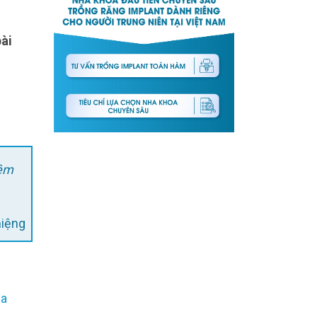
bài
iêm
miệng
ha