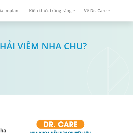
iá Implant
Kiến thức trồng răng
Về Dr. Care
 PHẢI VIÊM NHA CHU?
nha