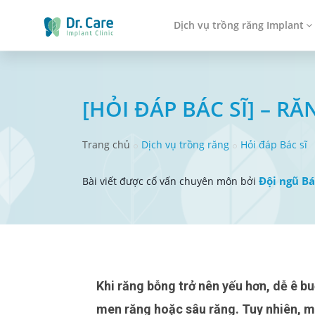
Dịch vụ trồng răng Implant
[HỎI ĐÁP BÁC SĨ] – R
Trang chủ
Dịch vụ trồng răng
Hỏi đáp Bác sĩ
Đội ngũ Bá
Bài viết được cố vấn chuyên môn bởi
Khi răng bỗng trở nên yếu hơn, dễ ê buốt khi ăn nhai, nhiều người thường nghĩ ngay đến mòn
men răng hoặc sâu răng. Tuy nhiên, m