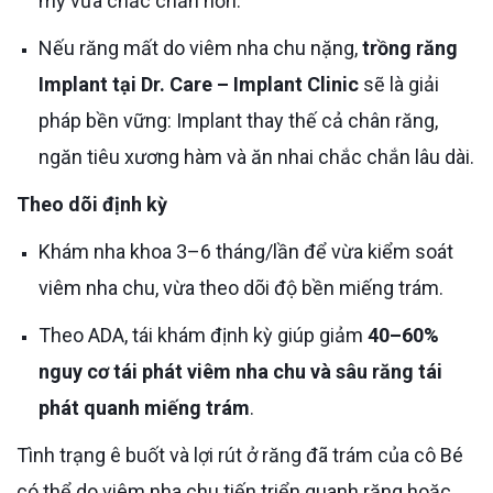
mỹ vừa chắc chắn hơn.
Nếu răng mất do viêm nha chu nặng,
trồng răng
Implant tại Dr. Care – Implant Clinic
sẽ là giải
pháp bền vững: Implant thay thế cả chân răng,
ngăn tiêu xương hàm và ăn nhai chắc chắn lâu dài.
Theo dõi định kỳ
Khám nha khoa 3–6 tháng/lần để vừa kiểm soát
viêm nha chu, vừa theo dõi độ bền miếng trám.
Theo ADA, tái khám định kỳ giúp giảm
40–60%
nguy cơ tái phát viêm nha chu và sâu răng tái
phát quanh miếng trám
.
Tình trạng ê buốt và lợi rút ở răng đã trám của cô Bé
có thể do viêm nha chu tiến triển quanh răng hoặc