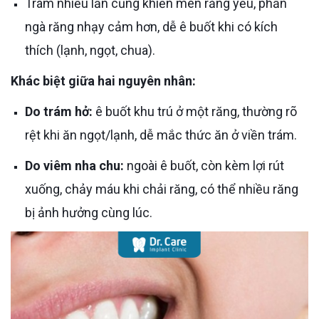
Trám nhiều lần cũng khiến men răng yếu, phần
ngà răng nhạy cảm hơn, dễ ê buốt khi có kích
thích (lạnh, ngọt, chua).
Khác biệt giữa hai nguyên nhân:
Do trám hở:
ê buốt khu trú ở một răng, thường rõ
rệt khi ăn ngọt/lạnh, dễ mắc thức ăn ở viền trám.
Do viêm nha chu:
ngoài ê buốt, còn kèm lợi rút
xuống, chảy máu khi chải răng, có thể nhiều răng
bị ảnh hưởng cùng lúc.