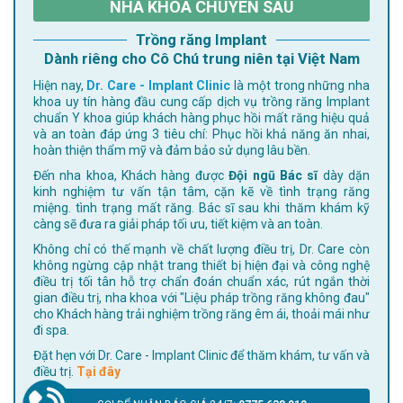
NHA KHOA CHUYÊN SÂU
Trồng răng Implant
Dành riêng cho Cô Chú trung niên tại Việt Nam
Hiện nay,
Dr. Care - Implant Clinic
là một trong những nha
khoa uy tín hàng đầu cung cấp dịch vụ trồng răng Implant
chuẩn Y khoa giúp khách hàng phục hồi mất răng hiệu quả
và an toàn đáp ứng 3 tiêu chí: Phục hồi khả năng ăn nhai,
hoàn thiện thẩm mỹ và đảm bảo sử dụng lâu bền.
Đến nha khoa, Khách hàng được
Đội ngũ Bác sĩ
dày dặn
kinh nghiệm tư vấn tận tâm, cặn kẽ về tình trạng răng
miệng. tình trạng mất răng. Bác sĩ sau khi thăm khám kỹ
càng sẽ đưa ra giải pháp tối ưu, tiết kiệm và an toàn.
Không chỉ có thế mạnh về chất lượng điều trị, Dr. Care còn
không ngừng cập nhật trang thiết bị hiện đại và công nghệ
điều trị tối tân hỗ trợ chẩn đoán chuẩn xác, rút ngắn thời
gian điều trị, nha khoa với "Liệu pháp trồng răng không đau"
cho Khách hàng trải nghiệm trồng răng êm ái, thoải mái như
đi spa.
Đặt hẹn với Dr. Care - Implant Clinic để thăm khám, tư vấn và
điều trị.
Tại đây