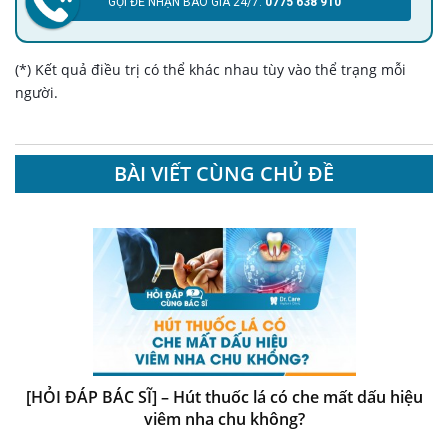
GỌI ĐỂ NHẬN BÁO GIÁ 24/7:
0775 638 910
(*) Kết quả điều trị có thể khác nhau tùy vào thể trạng mỗi
người.
BÀI VIẾT CÙNG CHỦ ĐỀ
[HỎI ĐÁP BÁC SĨ] – Hút thuốc lá có che mất dấu hiệu
viêm nha chu không?