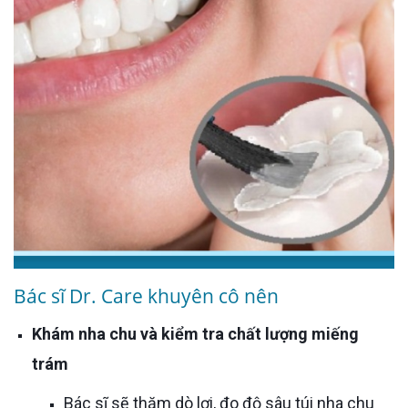
Bác sĩ Dr. Care khuyên cô nên
Khám nha chu và kiểm tra chất lượng miếng
trám
Bác sĩ sẽ thăm dò lợi, đo độ sâu túi nha chu