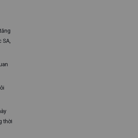
n
c SA,
 thời