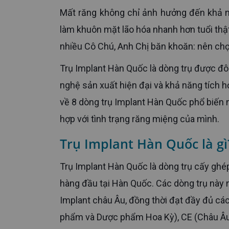
Mất răng không chỉ ảnh hưởng đến khả năng ăn nhai mà còn khiến xương hàm tiêu dần theo thời gian,
làm khuôn mặt lão hóa nhanh hơn tuổi thật
nhiều Cô Chú, Anh Chị băn khoăn: nên chọ
Trụ Implant Hàn Quốc là dòng trụ được đông đảo nha khoa tại Việt Nam tin dùng nhờ chi phí hợp lý, công
nghệ sản xuất hiện đại và khả năng tích hợ
về 8 dòng trụ Implant Hàn Quốc phổ biến 
hợp với tình trạng răng miệng của mình.
Trụ Implant Hàn Quốc là g
Trụ Implant Hàn Quốc là dòng trụ cấy ghép nha khoa được nghiên cứu, sản xuất bởi các tập đoàn y tế
hàng đầu tại Hàn Quốc. Các dòng trụ này nổ
Implant châu Âu, đồng thời đạt đầy đủ cá
phẩm và Dược phẩm Hoa Kỳ), CE (Châu Âu) v