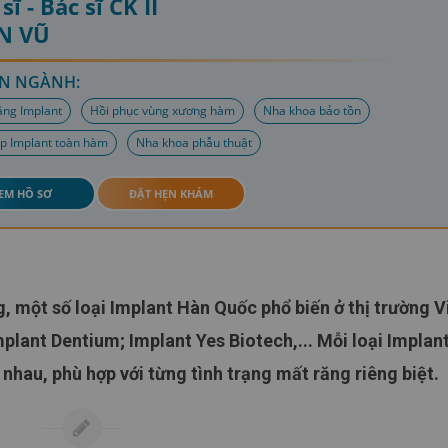
sĩ - Bác sĩ CK II
N VŨ
N NGÀNH:
ăng Implant
Hồi phục vùng xương hàm
Nha khoa bảo tồn
p Implant toàn hàm
Nha khoa phẫu thuật
EM HỒ SƠ
ĐẶT HẸN KHÁM
lant Dentium; Implant Yes Biotech,... Mỗi loại Implan
hau, phù hợp với từng tình trạng mất răng riêng biệt.