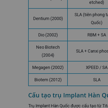
etched)
SLA (tiên phong tại Hàn
Dentium (2000)
Quốc)
Dio (2002)
RBM + SA
Neo Biotech
SLA + Canxi pho
(2004)
Megagen (2002)
XPEED / SA
Biotem (2012)
SLA
Cấu tạo trụ Implant Hàn Q
Trụ Implant Hàn Quốc được cấu tạo từ Titanium tinh khiết – vật liệu có tính tương thích sinh học cao, an