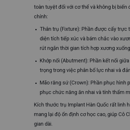
toàn tuyệt đối với cơ thể và không bị biế
chính:
Thân trụ (Fixture): Phần được cấy trực tiếp vào xương hàm, thiết kế dạng ren xoắn hình nón giúp tăng
diện tích tiếp xúc và bám chắc vào xư
rút ngắn thời gian tích hợp xương xuốn
Khớp nối (Abutment): Phần kết nối giữa thân trụ bên dưới và mão răng sứ bên trên, đóng vai trò quan
trọng trong việc phân bổ lực nhai và đ
Mão răng sứ (Crown): Phần phục hình phía trên có hình dáng và màu sắc giống răng thật, giúp khôi
phục chức năng ăn nhai và tính thẩm m
Kích thước trụ Implant Hàn Quốc rất linh hoạt, phù hợp với cấu trúc xương hàm người châu Á. Điều này
mang lại độ ổn định cơ học cao, giúp Cô C
gian dài.