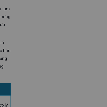
 xương
 ưu
sở hữu
cũng
ng
ợp lý