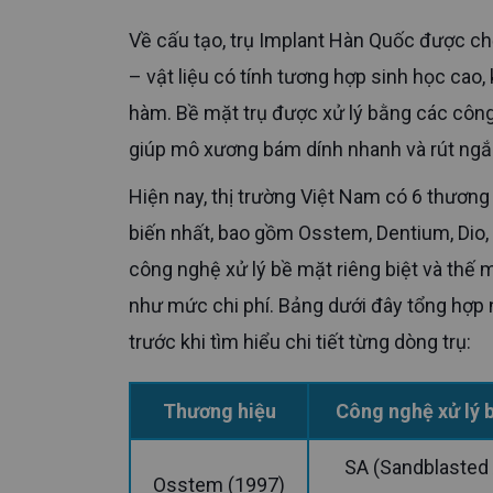
Về cấu tạo, trụ Implant Hàn Quốc được chế tạo chủ yếu từ Titanium nguyên chất hoặc hợp kim Titanium
– vật liệu có tính tương hợp sinh học cao
hàm. Bề mặt trụ được xử lý bằng các công
giúp mô xương bám dính nhanh và rút ngắn
Hiện nay, thị trường Việt Nam có 6 thương hiệu trụ Implant Hàn Quốc được các nha khoa sử dụng phổ
biến nhất, bao gồm Osstem, Dentium, Dio
công nghệ xử lý bề mặt riêng biệt và thế 
như mức chi phí. Bảng dưới đây tổng hợp 
trước khi tìm hiểu chi tiết từng dòng trụ:
Thương hiệu
Công nghệ xử lý 
SA (Sandblasted Acid-
Osstem (1997)