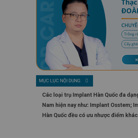
Thạc 
ĐOÀ
CHUYÊ
Trồng r
Cấy ghé
X
MỤC LỤC NỘI DUNG
Các loại trụ Implant Hàn Quốc đa dạng, một số loại Implant Hàn Quốc phổ biến ở thị trường Việt
Nam hiện nay như: Implant Osstem; Imp
Hàn Quốc đều có ưu nhược điểm khác n