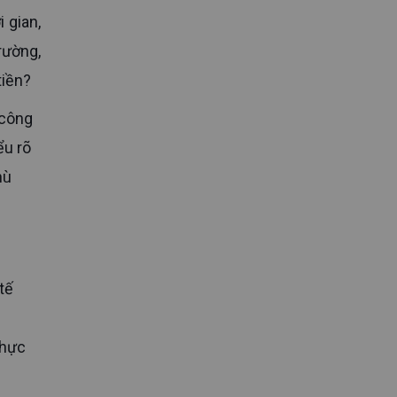
rường,
tiền?
ểu rõ
hù
Thực
.