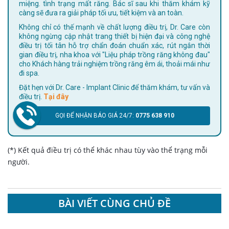
miệng. tình trạng mất răng. Bác sĩ sau khi thăm khám kỹ
càng sẽ đưa ra giải pháp tối ưu, tiết kiệm và an toàn.
Không chỉ có thế mạnh về chất lượng điều trị, Dr. Care còn
không ngừng cập nhật trang thiết bị hiện đại và công nghệ
điều trị tối tân hỗ trợ chẩn đoán chuẩn xác, rút ngắn thời
gian điều trị, nha khoa với "Liệu pháp trồng răng không đau"
cho Khách hàng trải nghiệm trồng răng êm ái, thoải mái như
đi spa.
Đặt hẹn với Dr. Care - Implant Clinic để thăm khám, tư vấn và
điều trị.
Tại đây
GỌI ĐỂ NHẬN BÁO GIÁ 24/7:
0775 638 910
(*) Kết quả điều trị có thể khác nhau tùy vào thể trạng mỗi
người.
BÀI VIẾT CÙNG CHỦ ĐỀ