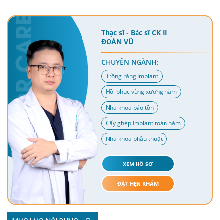
Thạc sĩ - Bác sĩ CK II
ĐOÀN VŨ
CHUYÊN NGÀNH:
Trồng răng Implant
Hồi phục vùng xương hàm
Nha khoa bảo tồn
Cấy ghép Implant toàn hàm
Nha khoa phẫu thuật
XEM HỒ SƠ
ĐẶT HẸN KHÁM