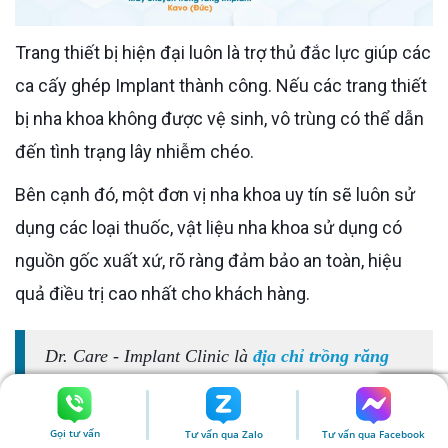
Trang thiết bị hiện đại luôn là trợ thủ đắc lực giúp các
ca cấy ghép Implant thành công. Nếu các trang thiết
bị nha khoa không được vệ sinh, vô trùng có thể dẫn
đến tình trạng lây nhiễm chéo.
Bên cạnh đó, một đơn vị nha khoa uy tín sẽ luôn sử
dụng các loại thuốc, vật liệu nha khoa sử dụng có
nguồn gốc xuất xứ, rõ ràng đảm bảo an toàn, hiệu
quả điều trị cao nhất cho khách hàng.
Dr. Care - Implant Clinic là
địa chỉ trồng răng
Implant chuyên sâu tại TP. HCM
. Nha khoa ra
đời với Sứ mệnh giúp người trung niên tiếp tục
Gọi tư vấn
Tư vấn qua Zalo
Tư vấn qua Facebook