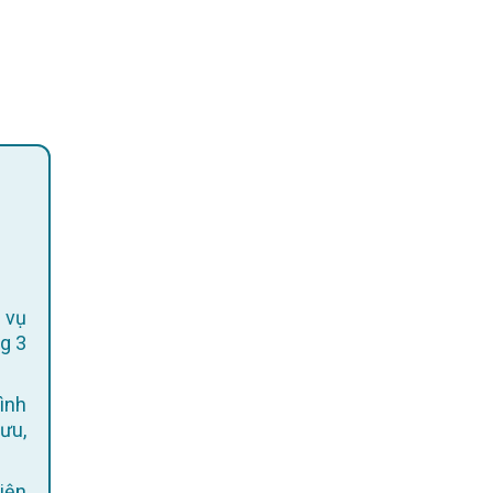
 vụ
g 3
ình
 ưu,