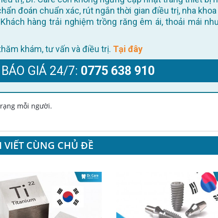
 chẩn đoán chuẩn xác, rút ngắn thời gian điều trị, nha khoa
Khách hàng trải nghiệm trồng răng êm ái, thoải mái như
ể thăm khám, tư vấn và điều trị.
Tại đây
 BÁO GIÁ 24/7:
0775 638 910
 trạng mỗi người.
I VIẾT CÙNG CHỦ ĐỀ