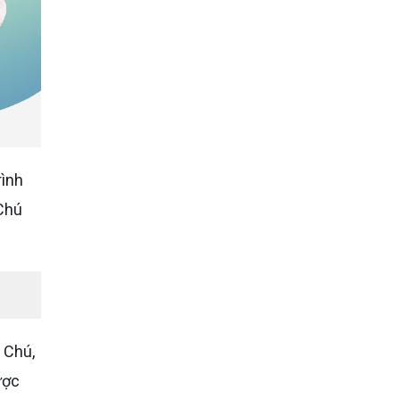
 Chú
 Chú,
ược