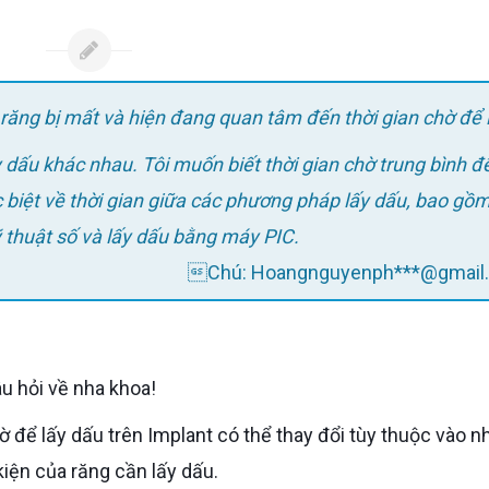
răng bị mất và hiện đang quan tâm đến thời gian chờ để 
dấu khác nhau. Tôi muốn biết thời gian chờ trung bình để
c biệt về thời gian giữa các phương pháp lấy dấu, bao gồm
ỹ thuật số và lấy dấu bằng máy PIC.
Chú: Hoangnguyenph***@gmail
u hỏi về nha khoa!
chờ để lấy dấu trên Implant có thể thay đổi tùy thuộc vào n
 kiện của răng cần lấy dấu.