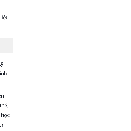
liệu
ình
thể,
g học
ên