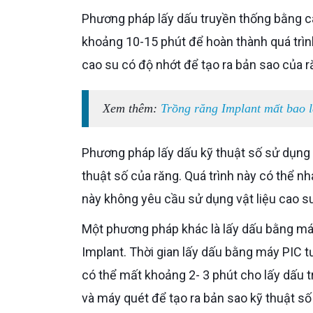
Phương pháp lấy dấu truyền thống bằng cao su thường được sử dụng lâu đời và thông thường mất
khoảng 10-15 phút để hoàn thành quá trìn
cao su có độ nhớt để tạo ra bản sao của r
Xem thêm:
Trồng răng Implant mất bao 
Phương pháp lấy dấu kỹ thuật số sử dụng công nghệ quang học và máy quét 3D để tạo ra mô hình kỹ
thuật số của răng. Quá trình này có thể n
này không yêu cầu sử dụng vật liệu cao s
Một phương pháp khác là lấy dấu bằng máy PIC, trong đó một máy PIC được sử dụng để tạo dấu trên
Implant. Thời gian lấy dấu bằng máy PIC tư
có thể mất khoảng 2- 3 phút cho lấy dấu
và máy quét để tạo ra bản sao kỹ thuật số