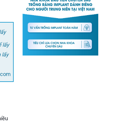
lấy
 lấy
 lấy
.com
hiều