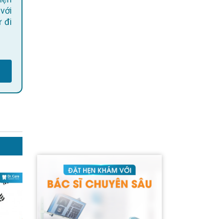
 với
 đi