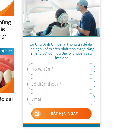
những
các
ng?
Cô Chú, Anh Chị để lại thông tin để đặt
lịch hẹn khám sớm nhất tình trạng răng
miệng với đội ngũ Bác Sĩ chuyên sâu
Implant
éo dài
ĐẶT HẸN NGAY