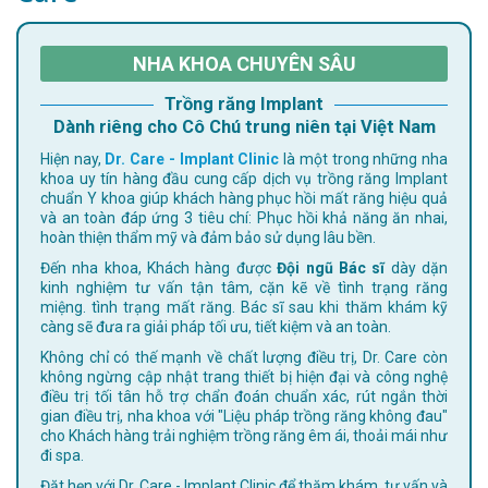
NHA KHOA CHUYÊN SÂU
Trồng răng Implant
Dành riêng cho Cô Chú trung niên tại Việt Nam
Hiện nay,
Dr. Care - Implant Clinic
là một trong những nha
khoa uy tín hàng đầu cung cấp dịch vụ trồng răng Implant
chuẩn Y khoa giúp khách hàng phục hồi mất răng hiệu quả
và an toàn đáp ứng 3 tiêu chí: Phục hồi khả năng ăn nhai,
hoàn thiện thẩm mỹ và đảm bảo sử dụng lâu bền.
Đến nha khoa, Khách hàng được
Đội ngũ Bác sĩ
dày dặn
kinh nghiệm tư vấn tận tâm, cặn kẽ về tình trạng răng
miệng. tình trạng mất răng. Bác sĩ sau khi thăm khám kỹ
càng sẽ đưa ra giải pháp tối ưu, tiết kiệm và an toàn.
Không chỉ có thế mạnh về chất lượng điều trị, Dr. Care còn
không ngừng cập nhật trang thiết bị hiện đại và công nghệ
điều trị tối tân hỗ trợ chẩn đoán chuẩn xác, rút ngắn thời
gian điều trị, nha khoa với "Liệu pháp trồng răng không đau"
cho Khách hàng trải nghiệm trồng răng êm ái, thoải mái như
đi spa.
Đặt hẹn với Dr. Care - Implant Clinic để thăm khám, tư vấn và