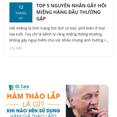
TOP 5 NGUYÊN NHÂN GÂY HÔI
12
MIỆNG HÀNG ĐẦU THƯỜNG
THÁNG
GẶP
07
Hôi miệng là tình trạng hơi thở có mùi, phổ biến ở mọi
lứa tuổi. Tuy chỉ là bệnh lý răng miệng thông thường,
không gây nguy hiểm cho sức khỏe nhưng ảnh hưởng rất
nhiều đến tâm lý khi giao tiếp và trong công việc.
Chi tiết