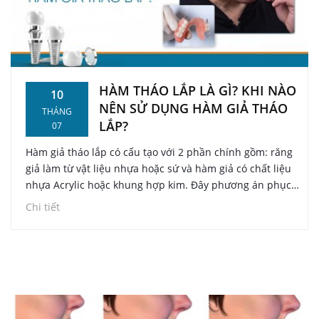
HÀM THÁO LẮP LÀ GÌ? KHI NÀO
10
NÊN SỬ DỤNG HÀM GIẢ THÁO
THÁNG
LẮP?
07
Hàm giả tháo lắp có cấu tạo với 2 phần chính gồm: răng
giả làm từ vật liệu nhựa hoặc sứ và hàm giả có chất liệu
nhựa Acrylic hoặc khung hợp kim. Đây phương án phục
hình răng đã mất tối ưu cho những trường hợp mất răng
Chi tiết
nguyên hàm mà không đủ điều kiện sức khỏe và tài
chính trồng răng hiện đại. Vậy, hàm tháo lắp là gì và khi
nào nên sử dụng hàm giả tháo lắp?