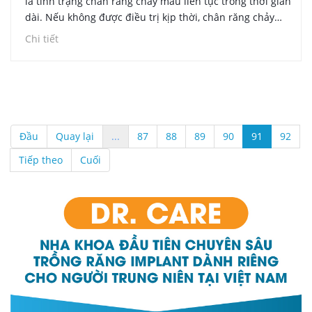
là tình trạng chân răng chảy máu liên tục trong thời gian
dài. Nếu không được điều trị kịp thời, chân răng chảy
máu có thể gặp nhiều hậu quả nghiêm trọng như tụt lợi,
Chi tiết
mất răng vĩnh viễn, tiêu xương.
Đầu
Quay lại
...
87
88
89
90
91
92
Tiếp theo
Cuối