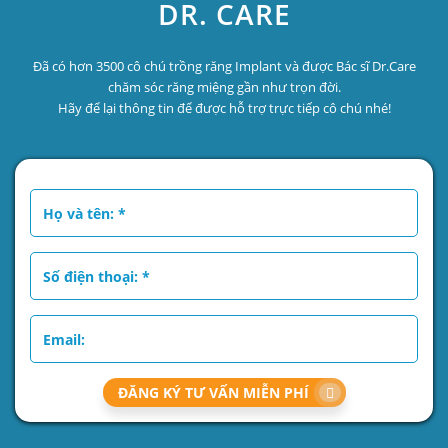
DR. CARE
Đã có hơn 3500 cô chú trồng răng Implant và được Bác sĩ Dr.Care
chăm sóc răng miệng gần như trọn đời.
Hãy để lại thông tin để được hỗ trợ trực tiếp cô chú nhé!
ĐĂNG KÝ TƯ VẤN MIỄN PHÍ