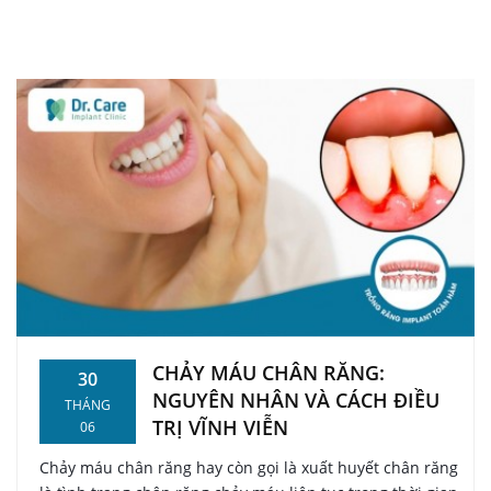
CHẢY MÁU CHÂN RĂNG:
30
NGUYÊN NHÂN VÀ CÁCH ĐIỀU
THÁNG
TRỊ VĨNH VIỄN
06
Chảy máu chân răng hay còn gọi là xuất huyết chân răng