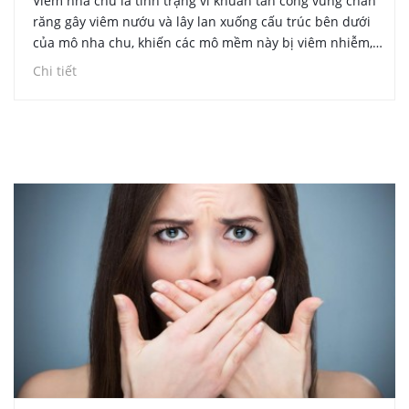
Viêm nha chu là tình trạng vi khuẩn tấn công vùng chân
răng gây viêm nướu và lây lan xuống cấu trúc bên dưới
của mô nha chu, khiến các mô mềm này bị viêm nhiễm,
sưng đỏ, đau nhức. Bệnh có thể bắt gặp ở bất kỳ độ tuổi
Chi tiết
nào và gây các biến chứng nguy hiểm nên không thể xem
nhẹ.