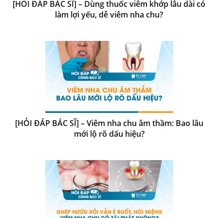
[HỎI ĐÁP BÁC SĨ] – Dùng thuốc viêm khớp lâu dài có
làm lợi yếu, dễ viêm nha chu?
[HỎI ĐÁP BÁC SĨ] – Viêm nha chu âm thầm: Bao lâu
mới lộ rõ dấu hiệu?