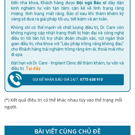
Đến nha khoa, Khách hàng được
Đội ngũ Bác sĩ
dày dặn
kinh nghiệm tư vấn tận tâm, cặn kẽ về tình trạng răng
miệng. tình trạng mất răng. Bác sĩ sau khi thăm khám kỹ
càng sẽ đưa ra giải pháp tối ưu, tiết kiệm và an toàn.
Không chỉ có thế mạnh về chất lượng điều trị, Dr. Care còn
không ngừng cập nhật trang thiết bị hiện đại và công nghệ
điều trị tối tân hỗ trợ chẩn đoán chuẩn xác, rút ngắn thời
gian điều trị, nha khoa với "Liệu pháp trồng răng không đau"
cho Khách hàng trải nghiệm trồng răng êm ái, thoải mái như
đi spa.
Đặt hẹn với Dr. Care - Implant Clinic để thăm khám, tư vấn và
điều trị.
Tại đây
GỌI ĐỂ NHẬN BÁO GIÁ 24/7:
0775 638 910
(*) Kết quả điều trị có thể khác nhau tùy vào thể trạng mỗi
người.
BÀI VIẾT CÙNG CHỦ ĐỀ