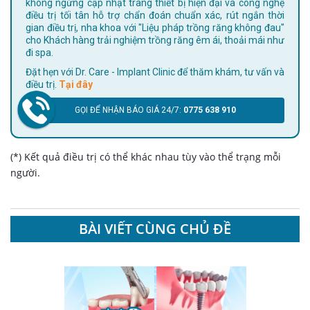
không ngừng cập nhật trang thiết bị hiện đại và công nghệ
điều trị tối tân hỗ trợ chẩn đoán chuẩn xác, rút ngắn thời
gian điều trị, nha khoa với "Liệu pháp trồng răng không đau"
cho Khách hàng trải nghiệm trồng răng êm ái, thoải mái như
đi spa.
Đặt hẹn với Dr. Care - Implant Clinic để thăm khám, tư vấn và
điều trị.
Tại đây
GỌI ĐỂ NHẬN BÁO GIÁ 24/7:
0775 638 910
(*) Kết quả điều trị có thể khác nhau tùy vào thể trạng mỗi
người.
BÀI VIẾT CÙNG CHỦ ĐỀ