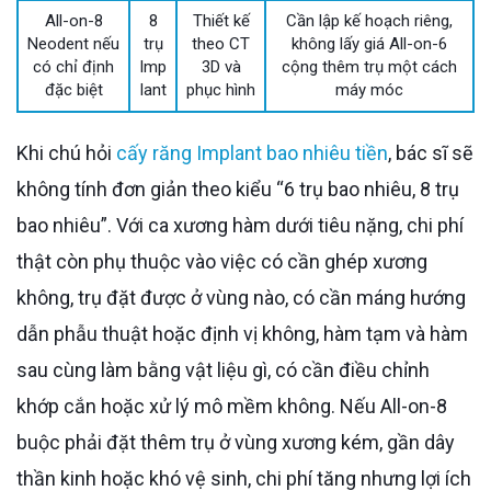
All-on-8
8
Thiết kế
Cần lập kế hoạch riêng,
Neodent nếu
trụ
theo CT
không lấy giá All-on-6
có chỉ định
Imp
3D và
cộng thêm trụ một cách
đặc biệt
lant
phục hình
máy móc
Khi chú hỏi
cấy răng Implant bao nhiêu tiền
, bác sĩ sẽ
không tính đơn giản theo kiểu “6 trụ bao nhiêu, 8 trụ
bao nhiêu”. Với ca xương hàm dưới tiêu nặng, chi phí
thật còn phụ thuộc vào việc có cần ghép xương
không, trụ đặt được ở vùng nào, có cần máng hướng
dẫn phẫu thuật hoặc định vị không, hàm tạm và hàm
sau cùng làm bằng vật liệu gì, có cần điều chỉnh
khớp cắn hoặc xử lý mô mềm không. Nếu All-on-8
buộc phải đặt thêm trụ ở vùng xương kém, gần dây
thần kinh hoặc khó vệ sinh, chi phí tăng nhưng lợi ích