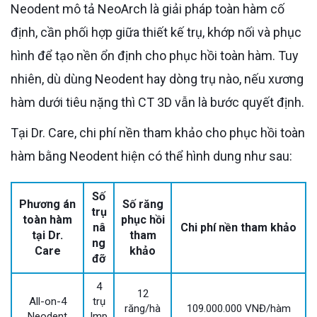
Neodent mô tả NeoArch là giải pháp toàn hàm cố
định, cần phối hợp giữa thiết kế trụ, khớp nối và phục
hình để tạo nền ổn định cho phục hồi toàn hàm. Tuy
nhiên, dù dùng Neodent hay dòng trụ nào, nếu xương
hàm dưới tiêu nặng thì CT 3D vẫn là bước quyết định.
Tại Dr. Care, chi phí nền tham khảo cho phục hồi toàn
hàm bằng Neodent hiện có thể hình dung như sau:
Số
Phương án
Số răng
trụ
toàn hàm
phục hồi
nâ
Chi phí nền tham khảo
tại Dr.
tham
ng
Care
khảo
đỡ
4
12
All-on-4
trụ
răng/hà
109.000.000 VNĐ/hàm
Neodent
Imp