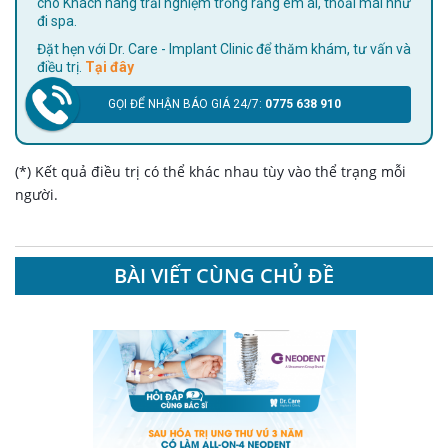
cho Khách hàng trải nghiệm trồng răng êm ái, thoải mái như
đi spa.
Đặt hẹn với Dr. Care - Implant Clinic để thăm khám, tư vấn và
điều trị.
Tại đây
GỌI ĐỂ NHẬN BÁO GIÁ 24/7:
0775 638 910
(*) Kết quả điều trị có thể khác nhau tùy vào thể trạng mỗi
người.
BÀI VIẾT CÙNG CHỦ ĐỀ