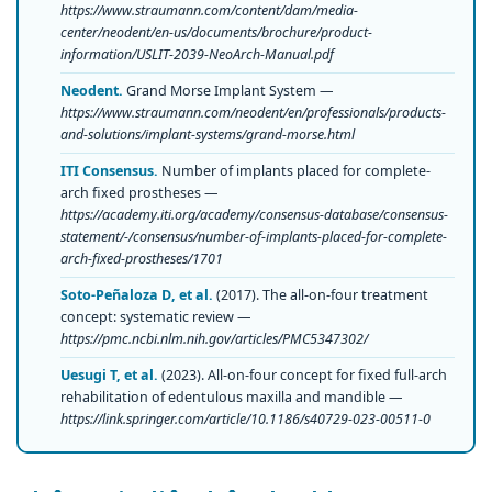
https://www.straumann.com/content/dam/media-
center/neodent/en-us/documents/brochure/product-
information/USLIT-2039-NeoArch-Manual.pdf
Neodent.
Grand Morse Implant System —
https://www.straumann.com/neodent/en/professionals/products-
and-solutions/implant-systems/grand-morse.html
ITI Consensus.
Number of implants placed for complete-
arch fixed prostheses —
https://academy.iti.org/academy/consensus-database/consensus-
statement/-/consensus/number-of-implants-placed-for-complete-
arch-fixed-prostheses/1701
Soto-Peñaloza D, et al.
(2017). The all-on-four treatment
concept: systematic review —
https://pmc.ncbi.nlm.nih.gov/articles/PMC5347302/
Uesugi T, et al.
(2023). All-on-four concept for fixed full-arch
rehabilitation of edentulous maxilla and mandible —
https://link.springer.com/article/10.1186/s40729-023-00511-0