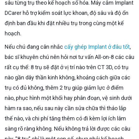
sâu từng trụ theo kế hoạch số hóa. Máy cắm Implant
DCarer hỗ trợ kiểm soát lực khoan, độ sâu và độ ổn
định ban đầu khi đặt nhiều trụ trong cùng một kế
hoạch.
Nếu chú đang cân nhắc
cấy ghép Implant ở đâu tốt
,
bác sĩ khuyên chú nên hỏi nơi tư vấn All-on-8 các câu
rất cụ thể: 8 trụ sẽ đặt ở vị trí nào trên CT 3D, có trụ
nào gần dây thần kinh không, khoảng cách giữa các
trụ có đủ không, thêm 2 trụ giúp giảm lực ở điểm
nào, phục hình một khối hay phân đoạn, vệ sinh dưới
hàm ra sao, nếu sau này cần sửa chữa thì tháo lắp
thế nào, và chi phí tăng thêm có đi kèm lợi ích lâm
sàng rõ ràng không. Nếu không trả lời được các câu
này, “8 trụ” chỉ là một con số, chưa phải kế hoạch