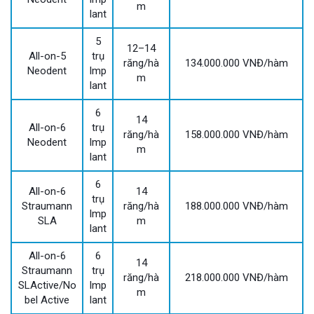
m
lant
5
12–14
All-on-5
trụ
răng/hà
134.000.000 VNĐ/hàm
Neodent
Imp
m
lant
6
14
All-on-6
trụ
răng/hà
158.000.000 VNĐ/hàm
Neodent
Imp
m
lant
6
All-on-6
14
trụ
Straumann
răng/hà
188.000.000 VNĐ/hàm
Imp
SLA
m
lant
All-on-6
6
14
Straumann
trụ
răng/hà
218.000.000 VNĐ/hàm
SLActive/No
Imp
m
bel Active
lant