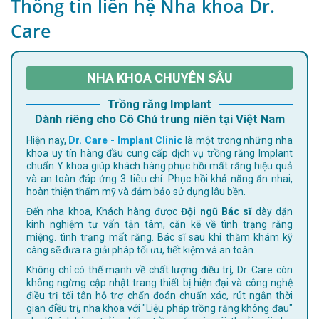
Thông tin liên hệ Nha khoa Dr.
Care
NHA KHOA CHUYÊN SÂU
Trồng răng Implant
Dành riêng cho Cô Chú trung niên tại Việt Nam
Hiện nay,
Dr. Care - Implant Clinic
là một trong những nha
khoa uy tín hàng đầu cung cấp dịch vụ trồng răng Implant
chuẩn Y khoa giúp khách hàng phục hồi mất răng hiệu quả
và an toàn đáp ứng 3 tiêu chí: Phục hồi khả năng ăn nhai,
hoàn thiện thẩm mỹ và đảm bảo sử dụng lâu bền.
Đến nha khoa, Khách hàng được
Đội ngũ Bác sĩ
dày dặn
kinh nghiệm tư vấn tận tâm, cặn kẽ về tình trạng răng
miệng. tình trạng mất răng. Bác sĩ sau khi thăm khám kỹ
càng sẽ đưa ra giải pháp tối ưu, tiết kiệm và an toàn.
Không chỉ có thế mạnh về chất lượng điều trị, Dr. Care còn
không ngừng cập nhật trang thiết bị hiện đại và công nghệ
điều trị tối tân hỗ trợ chẩn đoán chuẩn xác, rút ngắn thời
gian điều trị, nha khoa với "Liệu pháp trồng răng không đau"