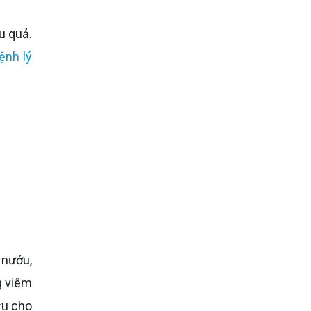
u quả.
ệnh lý
g viêm
ứu cho