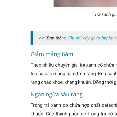
Trà xanh gi
>> Xem thêm:
Chi phí cấy ghép Implant
Giảm mảng bám
Theo nhiều chuyên gia, trà xanh có chứa hợp chất thực vật polyphenol antioxidant giúp làm giảm sự tích
tụ của các mảng bám trên răng. Bên cạnh 
răng chắc khỏe, kháng khuẩn. Đồng thời gi
Ngăn ngừa sâu răng
Trong trà xanh có chứa hợp chất catechin giúp kiểm soát tình trạng viêm và chống nhiễm trùng do vi
khuẩn. Các thành phần có trong trà có 