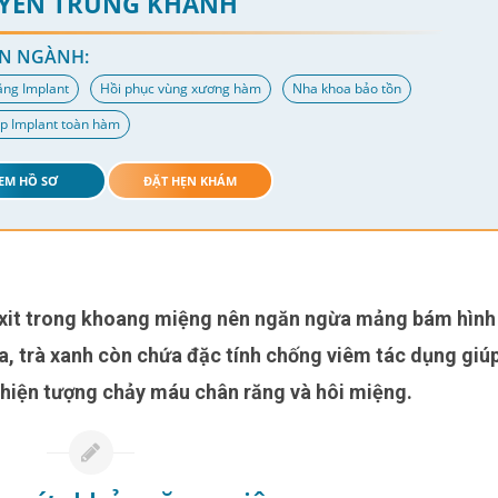
YỄN TRUNG KHÁNH
N NGÀNH:
ăng Implant
Hồi phục vùng xương hàm
Nha khoa bảo tồn
p Implant toàn hàm
EM HỒ SƠ
ĐẶT HẸN KHÁM
ra, trà xanh còn chứa đặc tính chống viêm tác dụng giú
 hiện tượng chảy máu chân răng và hôi miệng.