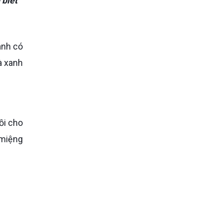
 biết
à xanh
 miệng