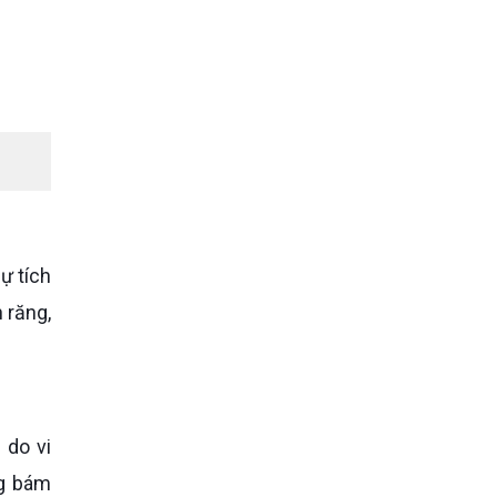
 răng,
ng bám