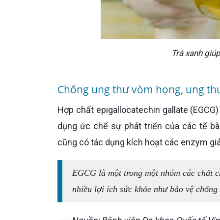
Trà xanh giú
Chống ung thư vòm họng, ung thư
Hợp chất epigallocatechin gallate (EGCG) trong trà xanh “giết chết” các tế bào ung thư, đồng thời có tác
dụng ức chế sự phát triển của các tế bào
cũng có tác dụng kích hoạt các enzym giải
EGCG là một trong một nhóm các chất chống oxy hóa được gọi là flavonoid có trong thực vật. Chúng có
nhiều lợi ích sức khỏe như bảo vệ chốn