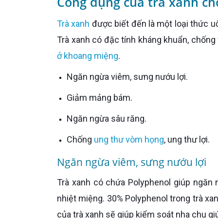
Công dụng của trà xanh ch
Trà xanh
được biết đến là một loại thức u
Trà xanh có đặc tính kháng khuẩn, chống
ở khoang miệng
.
Ngăn ngừa viêm, sưng nướu lợi.
Giảm mảng bám.
Ngăn ngừa sâu răng.
Chống
ung thư vòm họng
, ung thư lợi.
Ngăn ngừa viêm, sưng nướu lợi
Trà xanh có chứa Polyphenol giúp ngăn ngừa phần lớn các bệnh về răng miệng như viêm, sưng nướu,
nhiệt miệng. 30% Polyphenol trong trà xa
của trà xanh sẽ giúp kiểm soát nha chu g