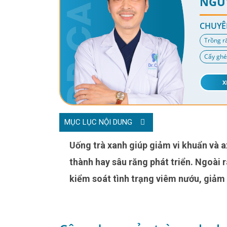
NGU
CHUYÊ
Trồng r
Cấy ghé
X
MỤC LỤC NỘI DUNG
Uống trà xanh giúp giảm vi khuẩn và axit trong khoang miệng nên ngăn ngừa mảng bám hình
thành hay sâu răng phát triển. Ngoài 
kiểm soát tình trạng viêm nướu, giảm