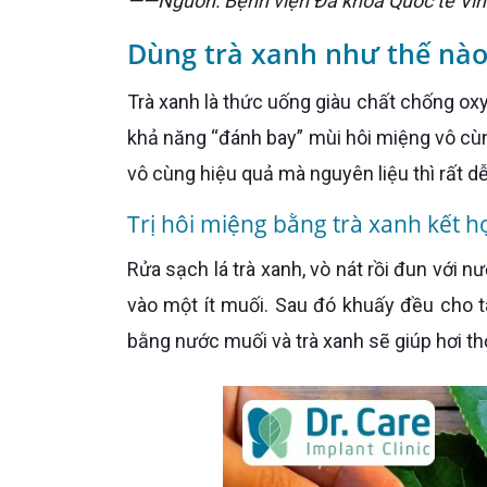
——Nguồn: Bệnh viện Đa khoa Quốc tế V
Dùng trà xanh như thế nào 
Trà xanh là thức uống giàu chất chống oxy hóa, có đặc tính kháng khuẩn và chống viêm vì thế trà xanh có
khả năng “đánh bay” mùi hôi miệng vô cùn
vô cùng hiệu quả mà nguyên liệu thì rất dễ
Trị hôi miệng bằng trà xanh kết h
Rửa sạch lá trà xanh, vò nát rồi đun với nước. Sau khi nước sôi thì bỏ phần bã, chắt lấy phần nước rồi cho
vào một ít muối. Sau đó khuấy đều cho t
bằng nước muối và trà xanh sẽ giúp hơi t