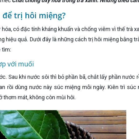
inmec
Chất chống oxy hóa trong trà xanh: Những điều cần
để trị hôi miệng?
g hiệu quả. Dưới đây là những cách trị hôi miệng bằng tr
 tìm:
ợp với muối
an rồi dùng nước này súc miệng mỗi ngày. Kiên trì súc
hở thơm mát, không còn mùi hôi.