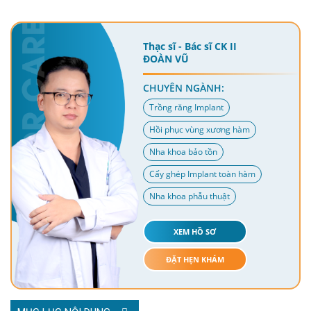
Thạc sĩ - Bác sĩ CK II
ĐOÀN VŨ
CHUYÊN NGÀNH:
Trồng răng Implant
Hồi phục vùng xương hàm
Nha khoa bảo tồn
Cấy ghép Implant toàn hàm
Nha khoa phẫu thuật
XEM HỒ SƠ
ĐẶT HẸN KHÁM