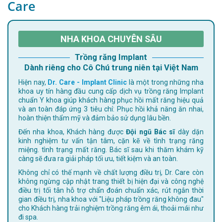
Care
NHA KHOA CHUYÊN SÂU
Trồng răng Implant
Dành riêng cho Cô Chú trung niên tại Việt Nam
Hiện nay,
Dr. Care - Implant Clinic
là một trong những nha
khoa uy tín hàng đầu cung cấp dịch vụ trồng răng Implant
chuẩn Y khoa giúp khách hàng phục hồi mất răng hiệu quả
và an toàn đáp ứng 3 tiêu chí: Phục hồi khả năng ăn nhai,
hoàn thiện thẩm mỹ và đảm bảo sử dụng lâu bền.
Đến nha khoa, Khách hàng được
Đội ngũ Bác sĩ
dày dặn
kinh nghiệm tư vấn tận tâm, cặn kẽ về tình trạng răng
miệng. tình trạng mất răng. Bác sĩ sau khi thăm khám kỹ
càng sẽ đưa ra giải pháp tối ưu, tiết kiệm và an toàn.
Không chỉ có thế mạnh về chất lượng điều trị, Dr. Care còn
không ngừng cập nhật trang thiết bị hiện đại và công nghệ
điều trị tối tân hỗ trợ chẩn đoán chuẩn xác, rút ngắn thời
gian điều trị, nha khoa với "Liệu pháp trồng răng không đau"
cho Khách hàng trải nghiệm trồng răng êm ái, thoải mái như
đi spa.