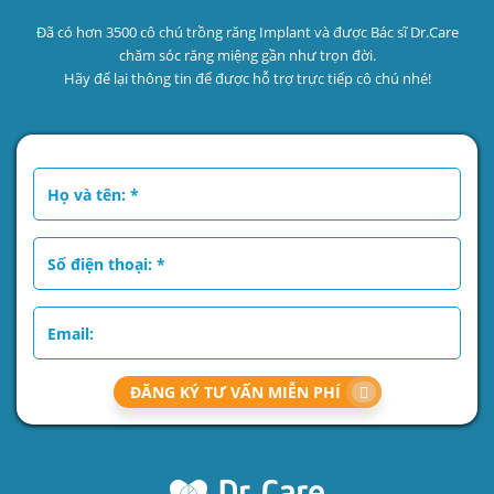
Đã có hơn 3500 cô chú trồng răng Implant và được Bác sĩ Dr.Care
chăm sóc răng miệng gần như trọn đời.
Hãy để lại thông tin để được hỗ trợ trực tiếp cô chú nhé!
ĐĂNG KÝ TƯ VẤN MIỄN PHÍ