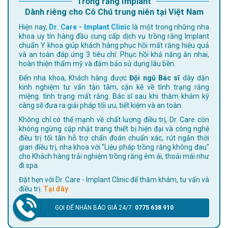
Trồng răng Implant
Dành riêng cho Cô Chú trung niên tại Việt Nam
Hiện nay,
Dr. Care - Implant Clinic
là một trong những nha
khoa uy tín hàng đầu cung cấp dịch vụ trồng răng Implant
chuẩn Y khoa giúp khách hàng phục hồi mất răng hiệu quả
và an toàn đáp ứng 3 tiêu chí: Phục hồi khả năng ăn nhai,
hoàn thiện thẩm mỹ và đảm bảo sử dụng lâu bền.
Đến nha khoa, Khách hàng được
Đội ngũ Bác sĩ
dày dặn
kinh nghiệm tư vấn tận tâm, cặn kẽ về tình trạng răng
miệng. tình trạng mất răng. Bác sĩ sau khi thăm khám kỹ
càng sẽ đưa ra giải pháp tối ưu, tiết kiệm và an toàn.
Không chỉ có thế mạnh về chất lượng điều trị, Dr. Care còn
không ngừng cập nhật trang thiết bị hiện đại và công nghệ
điều trị tối tân hỗ trợ chẩn đoán chuẩn xác, rút ngắn thời
gian điều trị, nha khoa với "Liệu pháp trồng răng không đau"
cho Khách hàng trải nghiệm trồng răng êm ái, thoải mái như
đi spa.
Đặt hẹn với Dr. Care - Implant Clinic để thăm khám, tư vấn và
điều trị.
Tại đây
GỌI ĐỂ NHẬN BÁO GIÁ 24/7:
0775 638 910