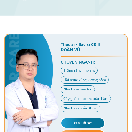
Thạc sĩ - Bác sĩ CK II
ĐOÀN VŨ
CHUYÊN NGÀNH:
Trồng răng Implant
Hồi phục vùng xương hàm
Nha khoa bảo tồn
Cấy ghép Implant toàn hàm
Nha khoa phẫu thuật
XEM HỒ SƠ