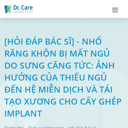
[HỎI ĐÁP BÁC SĨ] - NHỔ
RĂNG KHÔN BỊ MẤT NGỦ
DO SƯNG CĂNG TỨC: ẢNH
HƯỞNG CỦA THIẾU NGỦ
ĐẾN HỆ MIỄN DỊCH VÀ TÁI
TẠO XƯƠNG CHO CẤY GHÉP
IMPLANT
Trang chủ
Dịch vụ trồng răng
Hỏi đáp Bác sĩ