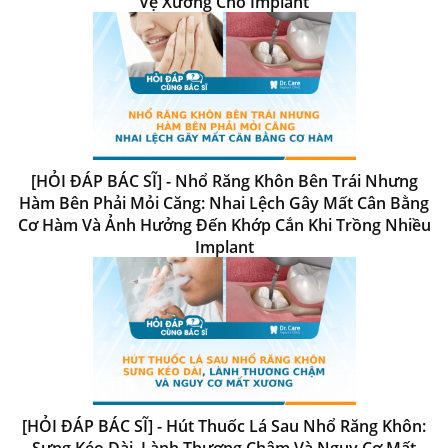
Vệ Xương Cho Implant
[HỎI ĐÁP BÁC SĨ] - Nhổ Răng Khôn Bên Trái Nhưng
Hàm Bên Phải Mỏi Căng: Nhai Lệch Gây Mất Cân Bằng
Cơ Hàm Và Ảnh Hưởng Đến Khớp Cắn Khi Trồng Nhiều
Implant
[HỎI ĐÁP BÁC SĨ] - Hút Thuốc Lá Sau Nhổ Răng Khôn:
Sưng Kéo Dài, Lành Thương Chậm Và Nguy Cơ Mất