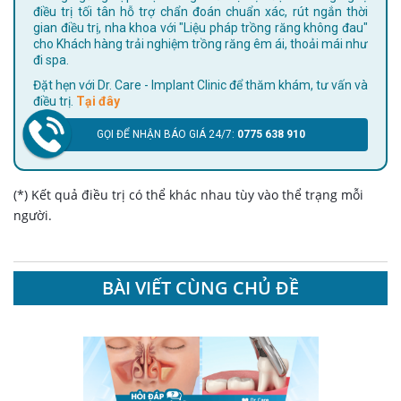
điều trị tối tân hỗ trợ chẩn đoán chuẩn xác, rút ngắn thời
gian điều trị, nha khoa với "Liệu pháp trồng răng không đau"
cho Khách hàng trải nghiệm trồng răng êm ái, thoải mái như
đi spa.
Đặt hẹn với Dr. Care - Implant Clinic để thăm khám, tư vấn và
điều trị.
Tại đây
GỌI ĐỂ NHẬN BÁO GIÁ 24/7:
0775 638 910
(*) Kết quả điều trị có thể khác nhau tùy vào thể trạng mỗi
người.
BÀI VIẾT CÙNG CHỦ ĐỀ