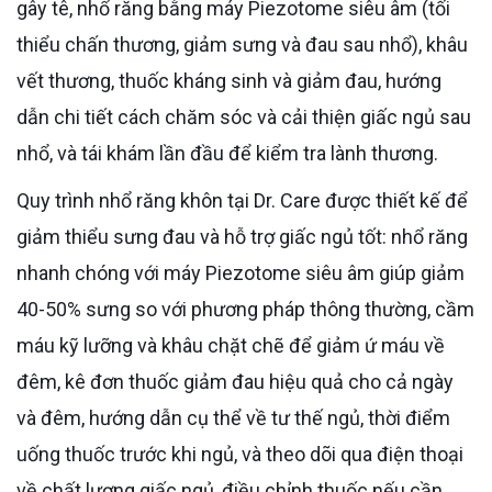
gây tê, nhổ răng bằng máy Piezotome siêu âm (tối
thiểu chấn thương, giảm sưng và đau sau nhổ), khâu
vết thương, thuốc kháng sinh và giảm đau, hướng
dẫn chi tiết cách chăm sóc và cải thiện giấc ngủ sau
nhổ, và tái khám lần đầu để kiểm tra lành thương.
Quy trình nhổ răng khôn tại Dr. Care được thiết kế để
giảm thiểu sưng đau và hỗ trợ giấc ngủ tốt: nhổ răng
nhanh chóng với máy Piezotome siêu âm giúp giảm
40-50% sưng so với phương pháp thông thường, cầm
máu kỹ lưỡng và khâu chặt chẽ để giảm ứ máu về
đêm, kê đơn thuốc giảm đau hiệu quả cho cả ngày
và đêm, hướng dẫn cụ thể về tư thế ngủ, thời điểm
uống thuốc trước khi ngủ, và theo dõi qua điện thoại
về chất lượng giấc ngủ, điều chỉnh thuốc nếu cần.