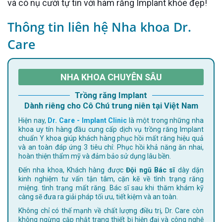
và có nụ cười tự tin với hàm răng Implant khỏe đẹp!
Thông tin liên hệ Nha khoa Dr.
Care
NHA KHOA CHUYÊN SÂU
Trồng răng Implant
Dành riêng cho Cô Chú trung niên tại Việt Nam
Hiện nay,
Dr. Care - Implant Clinic
là một trong những nha
khoa uy tín hàng đầu cung cấp dịch vụ trồng răng Implant
chuẩn Y khoa giúp khách hàng phục hồi mất răng hiệu quả
và an toàn đáp ứng 3 tiêu chí: Phục hồi khả năng ăn nhai,
hoàn thiện thẩm mỹ và đảm bảo sử dụng lâu bền.
Đến nha khoa, Khách hàng được
Đội ngũ Bác sĩ
dày dặn
kinh nghiệm tư vấn tận tâm, cặn kẽ về tình trạng răng
miệng. tình trạng mất răng. Bác sĩ sau khi thăm khám kỹ
càng sẽ đưa ra giải pháp tối ưu, tiết kiệm và an toàn.
Không chỉ có thế mạnh về chất lượng điều trị, Dr. Care còn
không ngừng cập nhật trang thiết bị hiện đại và công nghệ