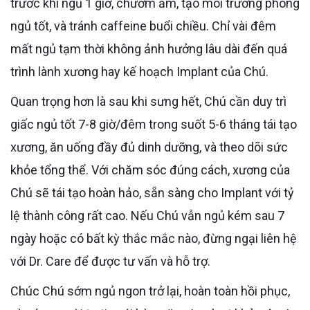
trước khi ngủ 1 giờ, chườm ấm, tạo môi trường phòng
ngủ tốt, và tránh caffeine buổi chiều. Chỉ vài đêm
mất ngủ tạm thời không ảnh hưởng lâu dài đến quá
trình lành xương hay kế hoạch Implant của Chú.
Quan trọng hơn là sau khi sưng hết, Chú cần duy trì
giấc ngủ tốt 7-8 giờ/đêm trong suốt 5-6 tháng tái tạo
xương, ăn uống đầy đủ dinh dưỡng, và theo dõi sức
khỏe tổng thể. Với chăm sóc đúng cách, xương của
Chú sẽ tái tạo hoàn hảo, sẵn sàng cho Implant với tỷ
lệ thành công rất cao. Nếu Chú vẫn ngủ kém sau 7
ngày hoặc có bất kỳ thắc mắc nào, đừng ngại liên hệ
với Dr. Care để được tư vấn và hỗ trợ.
Chúc Chú sớm ngủ ngon trở lại, hoàn toàn hồi phục,