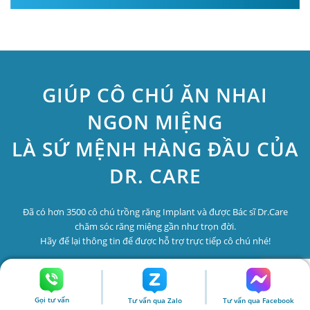
GIÚP CÔ CHÚ ĂN NHAI
NGON MIỆNG
LÀ SỨ MỆNH HÀNG ĐẦU CỦA
DR. CARE
Đã có hơn 3500 cô chú trồng răng Implant và được Bác sĩ Dr.Care
chăm sóc răng miệng gần như trọn đời.
Hãy để lại thông tin để được hỗ trợ trực tiếp cô chú nhé!
Gọi tư vấn
Tư vấn qua Zalo
Tư vấn qua Facebook