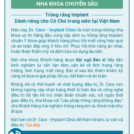
NHA KHOA CHUYÊN SÂU
Trồng răng Implant
Dành riêng cho Cô Chú trung niên tại Việt Nam
Hiện nay,
Dr. Care - Implant Clinic
là một trong những nha
khoa uy tín hàng đầu cung cấp dịch vụ trồng răng Implant
chuẩn Y khoa giúp khách hàng phục hồi mất răng hiệu quả
và an toàn đáp ứng 3 tiêu chí: Phục hồi khả năng ăn nhai,
hoàn thiện thẩm mỹ và đảm bảo sử dụng lâu bền.
Đến nha khoa, Khách hàng được
Đội ngũ Bác sĩ
dày dặn
kinh nghiệm tư vấn tận tâm, cặn kẽ về tình trạng răng
miệng. tình trạng mất răng. Bác sĩ sau khi thăm khám kỹ
càng sẽ đưa ra giải pháp tối ưu, tiết kiệm và an toàn.
Không chỉ có thế mạnh về chất lượng điều trị, Dr. Care còn
không ngừng cập nhật trang thiết bị hiện đại và công nghệ
điều trị tối tân hỗ trợ chẩn đoán chuẩn xác, rút ngắn thời
gian điều trị, nha khoa với "Liệu pháp trồng răng không đau"
cho Khách hàng trải nghiệm trồng răng êm ái, thoải mái như
đi spa.
Đặt hẹn với Dr. Care - Implant Clinic để thăm khám, tư vấn và
điều trị.
Tại đây