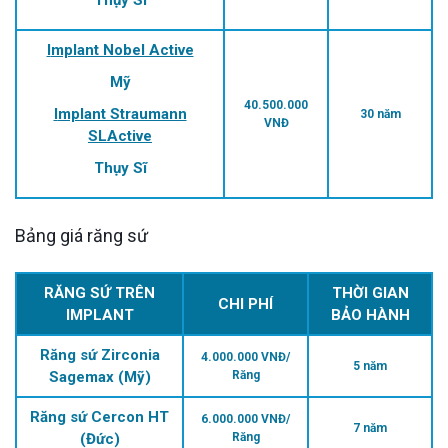
Thụy Sĩ
Implant Nobel Active
Mỹ
40.500.000
Implant Straumann
30 năm
VNĐ
SLActive
Thụy Sĩ
Bảng giá răng sứ
RĂNG SỨ TRÊN
THỜI GIAN
CHI PHÍ
IMPLANT
BẢO HÀNH
Răng sứ Zirconia
4.000.000 VNĐ/
5 năm
Sagemax (Mỹ)
Răng
Răng sứ Cercon HT
6.000.000 VNĐ/
7 năm
(Đức)
Răng