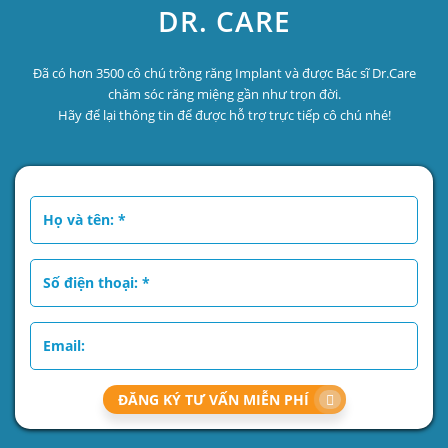
DR. CARE
Đã có hơn 3500 cô chú trồng răng Implant và được Bác sĩ Dr.Care
chăm sóc răng miệng gần như trọn đời.
Hãy để lại thông tin để được hỗ trợ trực tiếp cô chú nhé!
ĐĂNG KÝ TƯ VẤN MIỄN PHÍ