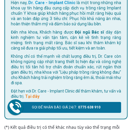
Hiện nay,
Dr. Care - Implant Clinic
là một trong những nha
khoa uy tín hàng đầu cung cấp dịch vụ trồng răng Implant
chuẩn Y khoa giúp khách hàng phục hồi mất răng hiệu quả
và an toàn đáp ứng 3 tiêu chí: Phục hồi khả năng ăn nhai,
hoàn thiện thẩm mỹ và đảm bảo sử dụng lâu bền.
Đến nha khoa, Khách hàng được
Đội ngũ Bác sĩ
dày dặn
kinh nghiệm tư vấn tận tâm, cặn kẽ về tình trạng răng
miệng. tình trạng mất răng. Bác sĩ sau khi thăm khám kỹ
càng sẽ đưa ra giải pháp tối ưu, tiết kiệm và an toàn.
Không chỉ có thế mạnh về chất lượng điều trị, Dr. Care còn
không ngừng cập nhật trang thiết bị hiện đại và công nghệ
điều trị tối tân hỗ trợ chẩn đoán chuẩn xác, rút ngắn thời
gian điều trị, nha khoa với "Liệu pháp trồng răng không đau"
cho Khách hàng trải nghiệm trồng răng êm ái, thoải mái như
đi spa.
Đặt hẹn với Dr. Care - Implant Clinic để thăm khám, tư vấn và
điều trị.
Tại đây
GỌI ĐỂ NHẬN BÁO GIÁ 24/7:
0775 638 910
(*) Kết quả điều trị có thể khác nhau tùy vào thể trạng mỗi