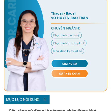
Thạc sĩ - Bác sĩ
VÕ HUYỀN BẢO TRÂN
CHUYÊN NGÀNH:
Phục hình thẩm mỹ
Phục hình trên Implant
Nha khoa kỹ thuật số
XEM HỒ SƠ
ĐẶT HẸN KHÁM
MỤC LỤC NỘI DUNG
Cấu răng sứ đang là phương pháp được khá