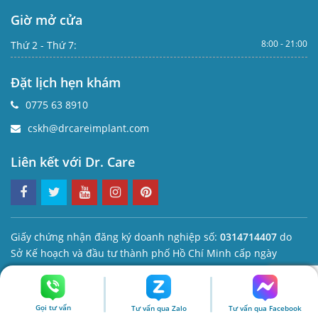
Giờ mở cửa
8:00 - 21:00
Thứ 2 - Thứ 7:
Đặt lịch hẹn khám
0775 63 8910
cskh@drcareimplant.com
Liên kết với Dr. Care
Giấy chứng nhận đăng ký doanh nghiệp số:
0314714407
do
Sở Kế hoạch và đầu tư thành phố Hồ Chí Minh cấp ngày
03/11/2017
Giấy phép hoạt động khám bệnh, chữa bệnh số:
05791/HCM-
GPHĐ
do Sở Y tế thành phố Hồ Chí Minh cấp ngày
27/4/2018
Gọi tư vấn
Tư vấn qua Zalo
Tư vấn qua Facebook