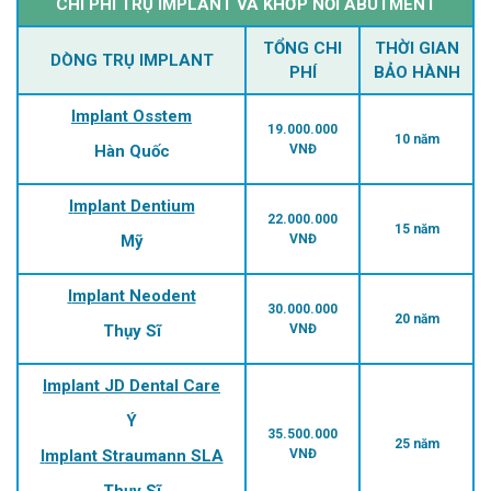
CHI PHÍ TRỤ IMPLANT VÀ KHỚP NỐI ABUTMENT
TỔNG CHI
THỜI GIAN
DÒNG TRỤ IMPLANT
PHÍ
BẢO HÀNH
Implant Osstem
19.000.000
10 năm
Hàn Quốc
VNĐ
Implant Dentium
22.000.000
15 năm
Mỹ
VNĐ
Implant Neodent
30.000.000
20 năm
Thụy Sĩ
VNĐ
Implant JD Dental Care
Ý
35.500.000
25 năm
Implant Straumann SLA
VNĐ