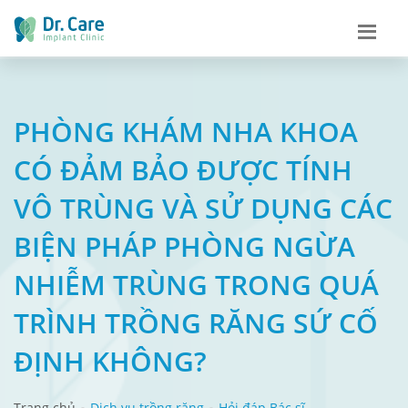
PHÒNG KHÁM NHA KHOA
CÓ ĐẢM BẢO ĐƯỢC TÍNH
VÔ TRÙNG VÀ SỬ DỤNG CÁC
BIỆN PHÁP PHÒNG NGỪA
NHIỄM TRÙNG TRONG QUÁ
TRÌNH TRỒNG RĂNG SỨ CỐ
ĐỊNH KHÔNG?
Trang chủ
Dịch vụ trồng răng
Hỏi đáp Bác sĩ