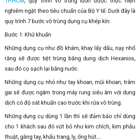
TP.HCM
, quy trình vô trùng luôn được thực hiện
nghiêm ngặt theo tiêu chuẩn của Bộ Y tế. Dưới đây là
quy trình 7 bước vô trùng dụng cụ khép kín:
Bước 1: Khử khuẩn
Những dụng cụ như đồ khám, khay lấy dấu, nạy nhổ
răng sẽ được tiệt trùng bằng dung dịch Hexanios,
sau đó cọ sạch lại bằng nước.
Những dụng cụ nhỏ như tay khoan, mũi khoan, trâm
gai sẽ được ngâm trong máy rung siêu âm với dung
dịch có độ sát khuẩn cao trước khi rửa vô trùng.
Những dụng cụ dùng 1 lần thì sẽ đảm bảo chỉ dùng
cho 1 khách sau đó vứt bỏ như kim chích, kim phẫu
thuật, găng tay, khẩu trang, ly, ống hút….