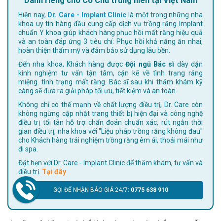
Dành riêng cho Cô Chú trung niên tại Việt Nam
Hiện nay,
Dr. Care - Implant Clinic
là một trong những nha
khoa uy tín hàng đầu cung cấp dịch vụ trồng răng Implant
chuẩn Y khoa giúp khách hàng phục hồi mất răng hiệu quả
và an toàn đáp ứng 3 tiêu chí: Phục hồi khả năng ăn nhai,
hoàn thiện thẩm mỹ và đảm bảo sử dụng lâu bền.
Đến nha khoa, Khách hàng được
Đội ngũ Bác sĩ
dày dặn
kinh nghiệm tư vấn tận tâm, cặn kẽ về tình trạng răng
miệng. tình trạng mất răng. Bác sĩ sau khi thăm khám kỹ
càng sẽ đưa ra giải pháp tối ưu, tiết kiệm và an toàn.
Không chỉ có thế mạnh về chất lượng điều trị, Dr. Care còn
không ngừng cập nhật trang thiết bị hiện đại và công nghệ
điều trị tối tân hỗ trợ chẩn đoán chuẩn xác, rút ngắn thời
gian điều trị, nha khoa với "Liệu pháp trồng răng không đau"
cho Khách hàng trải nghiệm trồng răng êm ái, thoải mái như
đi spa.
Đặt hẹn với Dr. Care - Implant Clinic để thăm khám, tư vấn và
điều trị.
Tại đây
GỌI ĐỂ NHẬN BÁO GIÁ 24/7:
0775 638 910