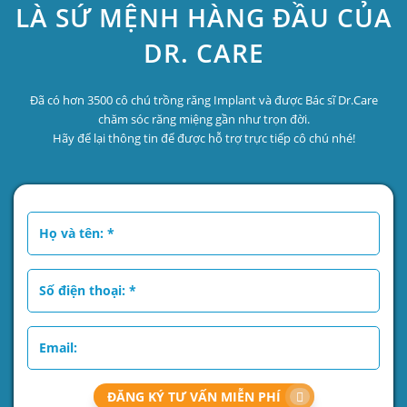
LÀ SỨ MỆNH HÀNG ĐẦU CỦA
DR. CARE
Đã có hơn 3500 cô chú trồng răng Implant và được Bác sĩ Dr.Care
chăm sóc răng miệng gần như trọn đời.
Hãy để lại thông tin để được hỗ trợ trực tiếp cô chú nhé!
ĐĂNG KÝ TƯ VẤN MIỄN PHÍ