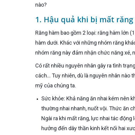
nào?
1. Hậu quả khi bị mất răn
Răng hàm bao gồm 2 loại: răng hàm lớn (12 chiếc) và răng hàm nhỏ (8 chiếc), xuất hiện ở cả hàm trên và
hàm dưới. Khác với những nhóm răng khác, 
nhóm răng này đảm nhận chức năng xé, nha
Có rất nhiều nguyên nhân gây ra tình trạng mất răng hàm như tuổi tác, tai nạn, chăm sóc răng chưa đúng
cách... Tuy nhiên, dù là nguyên nhân nào
mỹ của chúng ta.
Sức khỏe: Khả năng ăn nhai kém nên khi thưởng thức những món ăn dai hoặc cứng, người mất răng
thường nhai nhanh, nuốt vội. Thức ăn c
Ngài ra khi mất răng, lực nhai tác động
hưởng đến dây thần kinh kết nối hai x