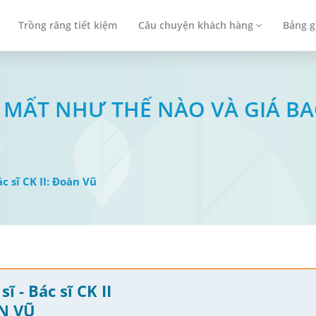
Trồng răng tiết kiệm
Câu chuyện khách hàng
Bảng g
MẤT NHƯ THẾ NÀO VÀ GIÁ BA
ác sĩ CK II: Đoàn Vũ
sĩ - Bác sĩ CK II
N VŨ