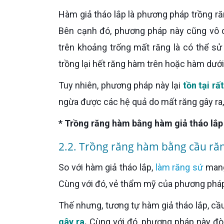
Hàm giả tháo lắp là phương pháp trồng răng hàm có mức chi phí tiết kiệm nhất trong số 3 phương pháp.
Bên cạnh đó, phương pháp này cũng vô c
trên khoảng trống mất răng là có thể s
trồng lại hết răng hàm trên hoặc hàm dưới
Tuy nhiên, phương pháp này lại
tồn tại rấ
ngừa được các hệ quả do mất răng gây ra, 
* Trồng răng hàm bằng hàm giả tháo lắp 
2.2. Trồng răng hàm bằng cầu răn
So với hàm giả tháo lắp,
làm răng sứ
mang 
Cùng với đó, vẻ thẩm mỹ của phương pháp
Thế nhưng, tương tự hàm giả tháo lắp, c
gây ra
.
Cùng với đó, phương pháp này đòi