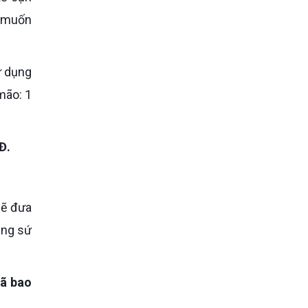
ị muốn
ử dụng
mão: 1
Đ.
sẽ đưa
ăng sứ
đã bao