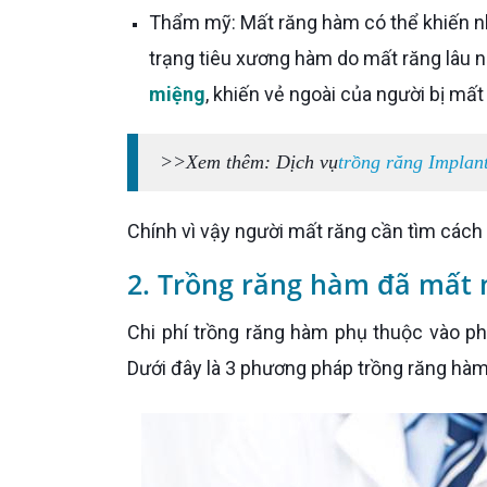
Thẩm mỹ: Mất răng hàm có thể khiến nhóm răng nanh, răng cửa bị xô lệch. Đồng thời, về lâu dài, tình
trạng tiêu xương hàm do mất răng lâu
miệng
, khiến vẻ ngoài của người bị mất 
>>Xem thêm: Dịch vụ
trồng răng Implan
Chính vì vậy người mất răng cần tìm cách
2. Trồng răng hàm đã mất 
Chi phí trồng răng hàm phụ thuộc vào phương pháp cũng như số lượng răng mà cô chú, anh chị chọn.
Dưới đây là 3 phương pháp trồng răng hàm