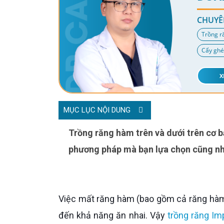
CHUYÊ
Trồng r
Cấy ghé
X
MỤC LỤC NỘI DUNG
Trồng răng hàm trên và dưới trên cơ bản đều như nhau. Tuy nhiên, chi phí sẽ phụ thuộc vào
phương pháp mà bạn lựa chọn cũng nh
Việc mất răng hàm (bao gồm cả răng hàm trên và răng hàm dưới) đều gây rất nhiều ảnh hưởng tiêu cực
đến khả năng ăn nhai. Vậy
trồng răng Im