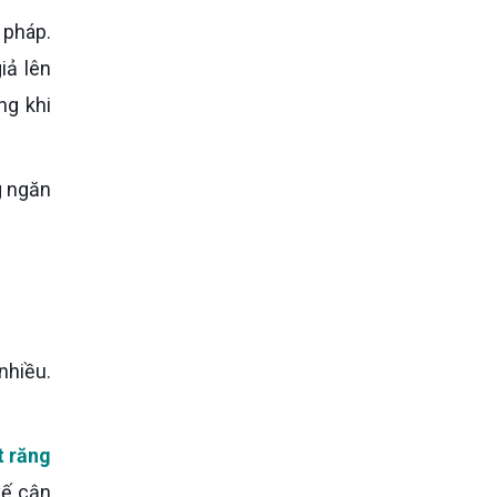
iả lên
ng khi
g ngăn
nhiều.
t răng
kế cận