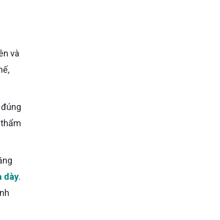
hế,
à thẩm
ạ dày
.
ảnh