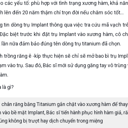
 các yếu tố: phù hợp với tình trạng xương hàm, khả năn
nh lên đến 20 năm thậm chí trọn đời nếu chăm sóc tốt…
. Đặc biệt trước khi đặt trụ Implant vào xương hàm, cô c
t lần nữa đảm bảo đúng tên dòng trụ titanium đã chọn.
m vào trụ. Sau đó, Bác sĩ mới sử dụng găng tay vô trùng 
hàm.
 là gì?
p chân răng bằng Titanium gắn chặt vào xương hàm để thay
 vào bề mặt Implant, Bác sĩ tiến hành phục hình hàm giả, r
úng không bị trượt hay dịch chuyển trong miệng