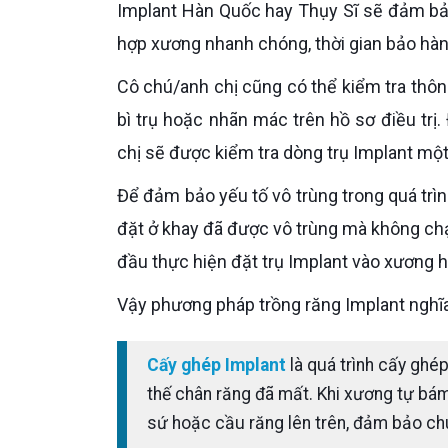
Implant Hàn Quốc hay Thụy Sĩ sẽ đảm bảo
hợp xương nhanh chóng, thời gian bảo hà
Cô chú/anh chị cũng có thể kiểm tra thông tin dòng trụ Implant thông qua việc tra cứu mã vạch trên bao
bì trụ hoặc nhãn mác trên hồ sơ điều trị
chị sẽ được kiểm tra dòng trụ Implant mộ
Để đảm bảo yếu tố vô trùng trong quá trình trồng răng ê -kíp thực hiện sẽ chỉ sẽ mở bao bì trụ Implant và
đặt ở khay đã được vô trùng mà không chạ
đầu thực hiện đặt trụ Implant vào xương 
Vậy phương pháp trồng răng Implant nghĩa
Cấy ghép Implant
là quá trình cấy ghé
thế chân răng đã mất. Khi xương tự bám
sứ hoặc cầu răng lên trên, đảm bảo ch