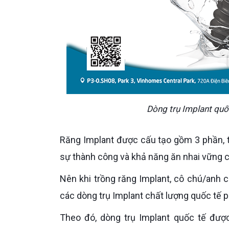
Dòng trụ Implant quố
Răng Implant được cấu tạo gồm 3 phần, trong đó trụ titanium là thành phần quan trọng nhất quyết định
sự thành công và khả năng ăn nhai vững 
Nên khi trồng răng Implant, cô chú/anh chị cần chọn nha khoa chuyên sâu để được hướng dẫn, tư vấn
các dòng trụ Implant chất lượng quốc tế p
Theo đó, dòng trụ Implant quốc tế đư