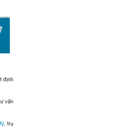
Mỹ
, trụ