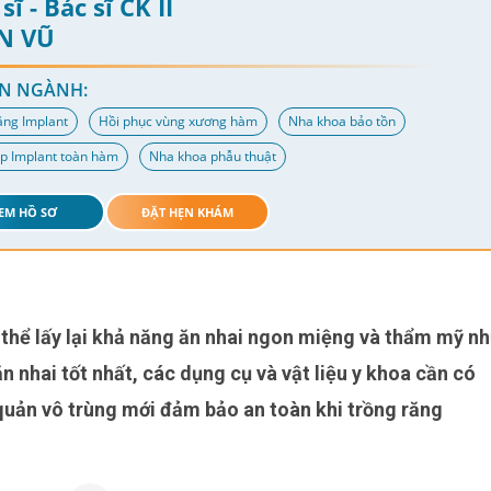
sĩ - Bác sĩ CK II
N VŨ
N NGÀNH:
ăng Implant
Hồi phục vùng xương hàm
Nha khoa bảo tồn
p Implant toàn hàm
Nha khoa phẫu thuật
EM HỒ SƠ
ĐẶT HẸN KHÁM
n nhai tốt nhất, các dụng cụ và vật liệu y khoa cần có
quản vô trùng mới đảm bảo an toàn khi trồng răng