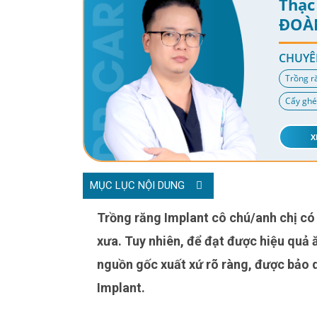
Thạc 
ĐOÀ
CHUYÊ
Trồng r
Cấy ghé
X
MỤC LỤC NỘI DUNG
Trồng răng Implant cô chú/anh chị có thể lấy lại khả năng ăn nhai ngon miệng và thẩm mỹ như
xưa. Tuy nhiên, để đạt được hiệu quả ă
nguồn gốc xuất xứ rõ ràng, được bảo 
Implant.