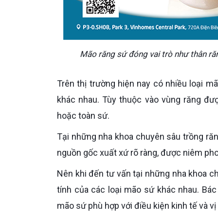
Mão răng sứ đóng vai trò như thân răn
Trên thị trường hiện nay có nhiều loại mão sứ có cấu tạo khác nhau, độ rắn chắc và độ thẩm mỹ cũng
khác nhau. Tùy thuộc vào vùng răng đượ
hoặc toàn sứ.
Tại những nha khoa chuyên sâu trồng răng Implant, luôn đảm bảo cung cấp mão răng sứ chất lượng có
nguồn gốc xuất xứ rõ ràng, được niêm pho
Nên khi đến tư vấn tại những nha khoa chuyên sâu, cô chú/anh chị sẽ được cung cấp kỹ lưỡng các đặc
tính của các loại mão sứ khác nhau. Bác 
mão sứ phù hợp với điều kiện kinh tế và vị 