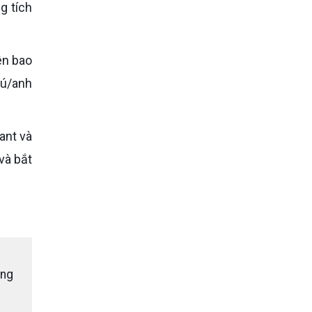
g tích
hú/anh
và bắt
ăng