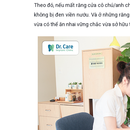
Theo đó, nếu mất răng cửa cô chú/anh chị có thể chọn loại mão sứ toàn sứ để mang lại thẩm mỹ tối đa,
không bị đen viền nướu. Và ở những răng 
vừa có thể ăn nhai vững chắc vừa sở hữu t