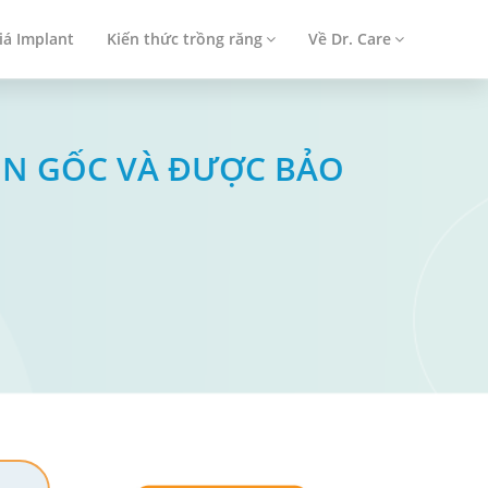
iá Implant
Kiến thức trồng răng
Về Dr. Care
ỒN GỐC VÀ ĐƯỢC BẢO