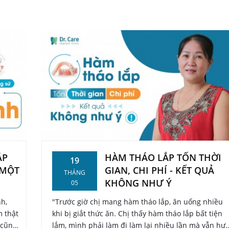
ẮP
HÀM THÁO LẮP TỐN THỜI
19
 MỘT
GIAN, CHI PHÍ - KẾT QUẢ
THÁNG
KHÔNG NHƯ Ý
05
h,
"Trước giờ chị mang hàm tháo lắp, ăn uống nhiều
m thật
khi bị giắt thức ăn. Chị thấy hàm tháo lắp bất tiện
 cũng
lắm, mình phải làm đi làm lại nhiều lần mà vẫn hư,