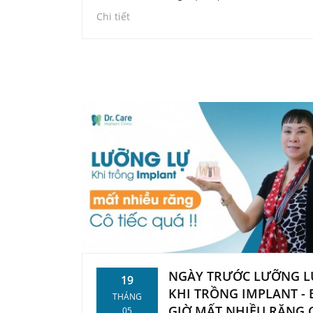
khó khăn vô cùng. Nói đúng ra là cô không có
Chi tiết
được luôn, giống như ăn cho no vậy thôi chứ 
biết ngon là gì.” - cô Huệ buồn bã.
NGÀY TRƯỚC LƯỠNG L
19
KHI TRỒNG IMPLANT - 
THÁNG
GIỜ MẤT NHIỀU RĂNG 
05