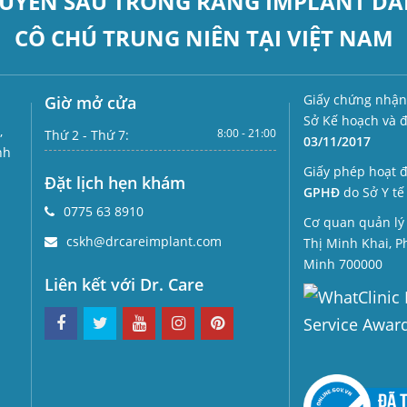
UYÊN SÂU
TRỒNG RĂNG IMPLANT
DÀ
CÔ CHÚ TRUNG NIÊN TẠI VIỆT NAM
Giấy chứng nhận
Giờ mở cửa
Sở Kế hoạch và 
,
8:00 - 21:00
Thứ 2 - Thứ 7:
03/11/2017
nh
Giấy phép hoạt 
Đặt lịch hẹn khám
GPHĐ
do Sở Y tế
0775 63 8910
Cơ quan quản lý 
cskh@drcareimplant.com
Thị Minh Khai, 
Minh 700000
Liên kết với Dr. Care