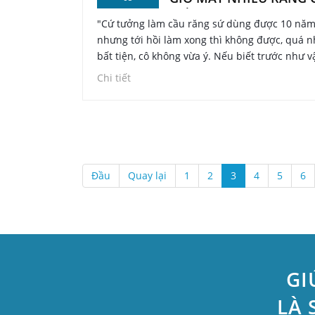
TIẾC QUÁ!
"Cứ tưởng làm cầu răng sứ dùng được 10 năm
nhưng tới hồi làm xong thì không được, quá n
bất tiện, cô không vừa ý. Nếu biết trước như v
đã trồng Implant sớm hơn.”
Chi tiết
Đầu
Quay lại
1
2
3
4
5
6
GI
LÀ 