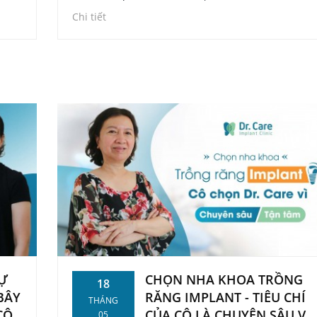
 nhai
tốn nhiều thời gian, chi phí lắm mà cuối cùng thì
Chi tiết
không
vẫn không ăn nhai được."
Ự
CHỌN NHA KHOA TRỒNG
18
BÂY
RĂNG IMPLANT - TIÊU CHÍ
THÁNG
CÔ
CỦA CÔ LÀ CHUYÊN SÂU VÀ
05