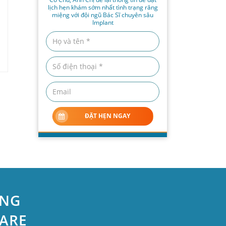
lịch hẹn khám sớm nhất tình trạng răng
miệng với đội ngũ Bác Sĩ chuyên sâu
Implant
ĐẶT HẸN NGAY
ỆNG
CARE