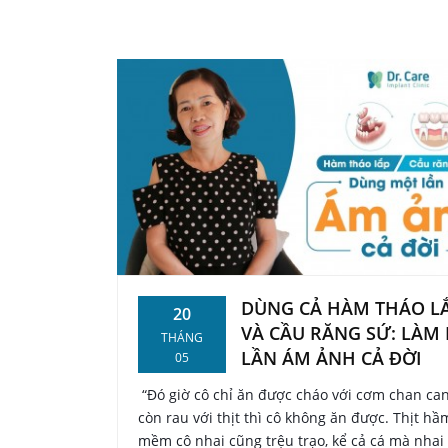
DÙNG CẢ HÀM THÁO L
20
VÀ CẦU RĂNG SỨ: LÀM
THÁNG
LẦN ÁM ẢNH CẢ ĐỜI
05
“Đó giờ cô chỉ ăn được cháo với cơm chan can
còn rau với thịt thì cô không ăn được. Thịt hầ
mềm cô nhai cũng trệu trạo, kể cả cá mà nhai