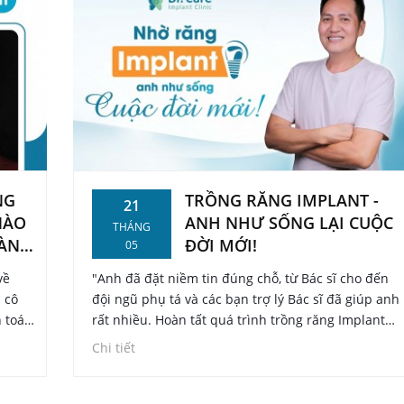
NG
TRỒNG RĂNG IMPLANT -
21
NÀO
ANH NHƯ SỐNG LẠI CUỘC
THÁNG
HÀNG
ĐỜI MỚI!
05
về
"Anh đã đặt niềm tin đúng chỗ, từ Bác sĩ cho đến
 cô
đội ngũ phụ tá và các bạn trợ lý Bác sĩ đã giúp anh
 toán
rất nhiều. Hoàn tất quá trình trồng răng Implant
ày
anh như sống một cuộc đời mới, anh cảm ơn đội
Chi tiết
 Cô
ngũ Dr. Care đã giúp anh tìm lại hàm răng lần 2
trong đời”.