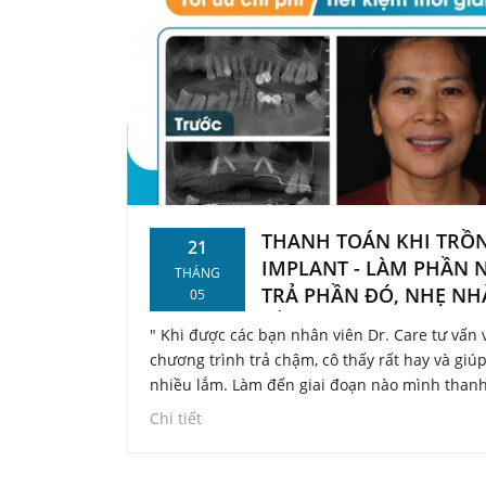
THANH TOÁN KHI TRỒ
21
IMPLANT - LÀM PHẦN 
THÁNG
TRẢ PHẦN ĐÓ, NHẸ N
05
LẮM
" Khi được các bạn nhân viên Dr. Care tư vấn 
chương trình trả chậm, cô thấy rất hay và giúp
nhiều lắm. Làm đến giai đoạn nào mình thanh
giai đoạn đó, không phải chi trả '1 cục', điều n
Chi tiết
giúp cô giảm nhẹ nỗi lo về chi phí rất nhiều" -
Loan chia sẻ.