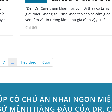
TẬN TÂM
,
"Đến Dr. Care thăm khám rồi, cô mới thấy cô Lang
hiều
giới thiệu không sai. Nha khoa tạo cho cô cảm giác
ậy cô
yên tâm và tin tưởng lắm. như gia đình vậy. Thế
nên cô quyết định trồng Implant luôn tại Dr. Care
Chi tiết
mà không chần chừ" - Cô Ánh vui vẻ chia sẻ với đội
ngũ.
7
...
Tiếp theo
Cuối
ÚP CÔ CHÚ ĂN NHAI NGON MI
SỨ MỆNH HÀNG ĐẦU CỦA DR. 