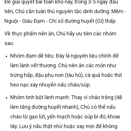
Để giải quyết bài toán khó này, trong 3-5 ngày đầu
tiên, Chú cần tuân thủ nguyên tắc dinh dưỡng: Mềm -
Nguội - Giàu Đạm - Chỉ số đường huyết (GI) thấp.
Về thực phẩm nên ăn, Chú hãy ưu tiên các nhóm
sau:
Nhóm đạm dễ tiêu: Đây là nguyên liệu chính để
làm lành vết thương. Chú nên ăn các món như
trứng hấp, đậu phụ non (tàu hũ), cá quả hoặc thịt
heo nạc xay nhuyễn nấu cháo/súp.
Nhóm tinh bột lành mạnh: Thay vì cháo trắng (dễ
làm tăng đường huyết nhanh), Chú có thể nấu
cháo từ gạo lứt, yến mạch hoặc súp bí đỏ, khoai
tây. Lưu ý nấu thật nhừ hoặc xay mịn để không