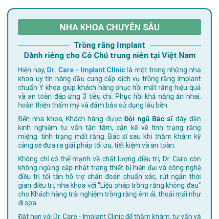
NHA KHOA CHUYÊN SÂU
Trồng răng Implant
Dành riêng cho Cô Chú trung niên tại Việt Nam
Hiện nay,
Dr. Care - Implant Clinic
là một trong những nha
khoa uy tín hàng đầu cung cấp dịch vụ trồng răng Implant
chuẩn Y khoa giúp khách hàng phục hồi mất răng hiệu quả
và an toàn đáp ứng 3 tiêu chí: Phục hồi khả năng ăn nhai,
hoàn thiện thẩm mỹ và đảm bảo sử dụng lâu bền.
Đến nha khoa, Khách hàng được
Đội ngũ Bác sĩ
dày dặn
kinh nghiệm tư vấn tận tâm, cặn kẽ về tình trạng răng
miệng. tình trạng mất răng. Bác sĩ sau khi thăm khám kỹ
càng sẽ đưa ra giải pháp tối ưu, tiết kiệm và an toàn.
Không chỉ có thế mạnh về chất lượng điều trị, Dr. Care còn
không ngừng cập nhật trang thiết bị hiện đại và công nghệ
điều trị tối tân hỗ trợ chẩn đoán chuẩn xác, rút ngắn thời
gian điều trị, nha khoa với "Liệu pháp trồng răng không đau"
cho Khách hàng trải nghiệm trồng răng êm ái, thoải mái như
đi spa.
Đặt hẹn với Dr. Care - Implant Clinic để thăm khám, tư vấn và