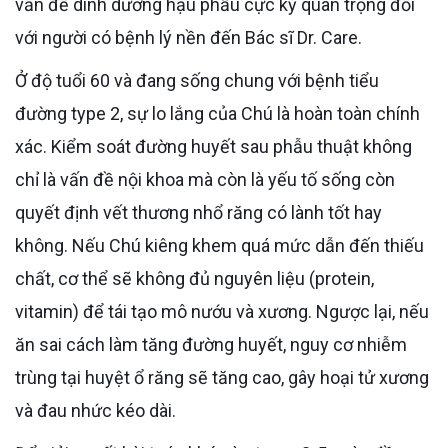
vấn đề dinh dưỡng hậu phẫu cực kỳ quan trọng đối
với người có bệnh lý nền đến Bác sĩ Dr. Care.
Ở độ tuổi 60 và đang sống chung với bệnh tiểu
đường type 2, sự lo lắng của Chú là hoàn toàn chính
xác. Kiểm soát đường huyết sau phẫu thuật không
chỉ là vấn đề nội khoa mà còn là yếu tố sống còn
quyết định vết thương nhổ răng có lành tốt hay
không. Nếu Chú kiêng khem quá mức dẫn đến thiếu
chất, cơ thể sẽ không đủ nguyên liệu (protein,
vitamin) để tái tạo mô nướu và xương. Ngược lại, nếu
ăn sai cách làm tăng đường huyết, nguy cơ nhiễm
trùng tại huyệt ổ răng sẽ tăng cao, gây hoại tử xương
và đau nhức kéo dài.