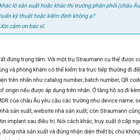
 chuẩn kỹ thuật hoặc kiểm định không ạ?
. Xin cảm ơn bác sĩ.
ng và phòng khám có thể kiểm tra trực tiếp thường đi đ
diện trên nhãn như catalog number, batch number, QR cod
of origin nếu được áp dụng trên nhãn. Ở tầng hồ sơ đi kè
MDR của châu Âu yêu cầu các trường như device name, se
ỉ nhà sản xuất, website nhà sản xuất; còn Straumann cũn
n implant sau điều trị. Nói cách khác, truy xuất ở cấp ng
, đúng nhà sản xuất và đúng nhận diện thiết bị, chứ khôn