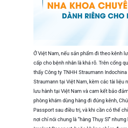
Ở Việt Nam, nếu sản phẩm đi theo kênh lưu hành chính thức, mức minh bạch mà phòng khám nên cung
cấp cho bệnh nhân là khá rõ. Trên cổng quả
thấy Công ty TNHH Straumann Indochina đ
Straumann tại Việt Nam, kèm các tài liệu 
lưu hành tại Việt Nam và cam kết bảo đảm 
phòng khám dùng hàng đi đúng kênh, Chú 
Passport sau điều trị, và khi cần có thể c
nơi chỉ nói chung là “hàng Thụy Sĩ” nhưn