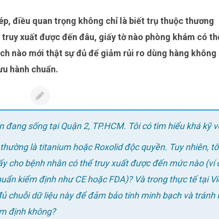
ó truy xuất được đến đâu, giấy tờ nào phòng khám có th
ch nào mới thật sự đủ để giảm rủi ro dùng hàng không
ưu hành chuẩn.
ện đang sống tại Quận 2, TP.HCM.
Tôi có tìm hiểu khá kỹ v
thường là titanium hoặc Roxolid độc quyền. Tuy nhiên, tô
cấy cho bệnh nhân có thể truy xuất được đến mức nào (ví 
chuẩn kiểm định như CE hoặc FDA)? Và trong thực tế tại Vi
chuỗi dữ liệu này để đảm bảo tính minh bạch và tránh r
ểm định không?