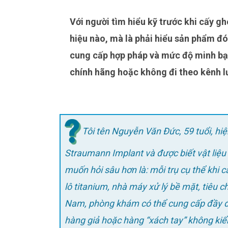
Với người tìm hiểu kỹ trước khi cấy ghép, điều quan trọng không chỉ là biết trụ thuộc thương
hiệu nào, mà là phải hiểu sản phẩm đ
cung cấp hợp pháp và mức độ minh bạ
chính hãng hoặc không đi theo kênh l
Tôi tên Nguyễn Văn Đức, 59 tuổi, hi
Straumann Implant và được biết vật liệu 
muốn hỏi sâu hơn là: mỗi trụ cụ thể khi 
lô titanium, nhà máy xử lý bề mặt, tiêu 
Nam, phòng khám có thể cung cấp đầy đủ 
hàng giả hoặc hàng “xách tay” không ki