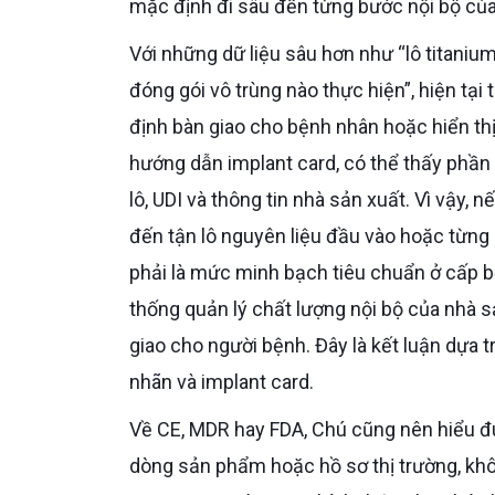
mặc định đi sâu đến từng bước nội bộ củ
Với những dữ liệu sâu hơn như “lô titanium nguyên liệu”, “nhà máy nào xử lý bề mặt”, hay “dây chuyền
đóng gói vô trùng nào thực hiện”, hiện tại
định bàn giao cho bệnh nhân hoặc hiển thị 
hướng dẫn implant card, có thể thấy phần 
lô, UDI và thông tin nhà sản xuất. Vì vậy
đến tận lô nguyên liệu đầu vào hoặc từng 
phải là mức minh bạch tiêu chuẩn ở cấp b
thống quản lý chất lượng nội bộ của nhà
giao cho người bệnh. Đây là kết luận dựa
nhãn và implant card.
Về CE, MDR hay FDA, Chú cũng nên hiểu đúng là đây là lớp chứng nhận hoặc chấp thuận ở cấp sản phẩm,
dòng sản phẩm hoặc hồ sơ thị trường, không