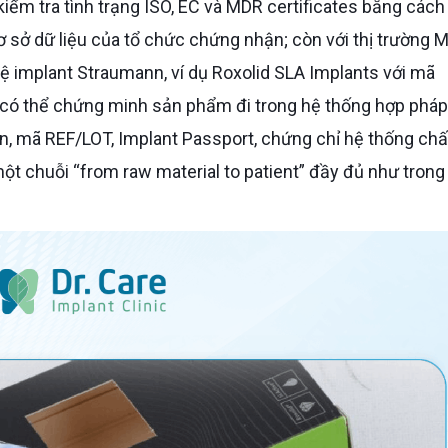
ểm tra tình trạng ISO, EC và MDR certificates bằng cách 
ơ sở dữ liệu của tổ chức chứng nhận; còn với thị trường M
ệ implant Straumann, ví dụ Roxolid SLA Implants với mã
có thể chứng minh sản phẩm đi trong hệ thống hợp pháp
, mã REF/LOT, Implant Passport, chứng chỉ hệ thống chấ
ột chuỗi “from raw material to patient” đầy đủ như trong