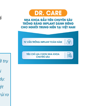
ể
ề trụ
i
dụ:
ệt
ủi ro