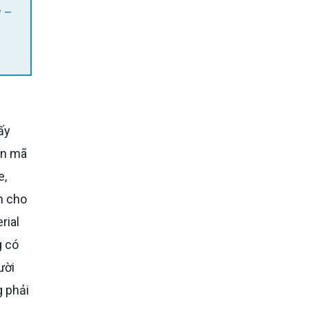
ến mã
e,
m cho
rial
g có
ười
g phải