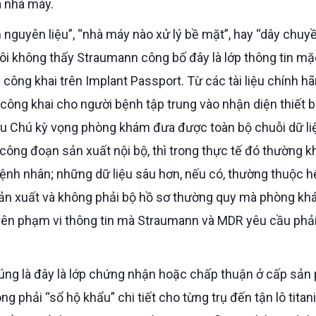
a nhà máy.
 tôi không thấy Straumann công bố đây là lớp thông tin m
công khai trên Implant Passport. Từ các tài liệu chính h
công khai cho người bệnh tập trung vào nhận diện thiết bị
, nếu Chú kỳ vọng phòng khám đưa được toàn bộ chuỗi dữ li
công đoạn sản xuất nội bộ, thì trong thực tế đó thường 
ệnh nhân; những dữ liệu sâu hơn, nếu có, thường thuộc h
 sản xuất và không phải bộ hồ sơ thường quy mà phòng k
 trên phạm vi thông tin mà Straumann và MDR yêu cầu phải
 phải “sổ hộ khẩu” chi tiết cho từng trụ đến tận lô titan