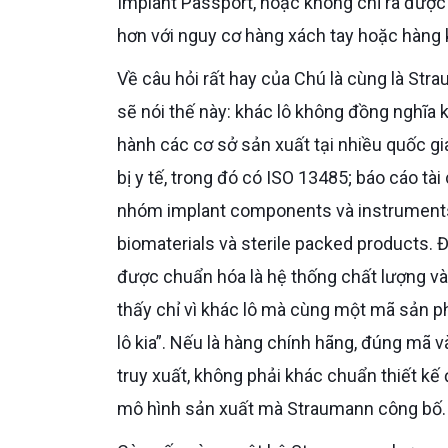
Implant Passport, hoặc không chỉ ra được 
hơn với nguy cơ hàng xách tay hoặc hàng
Về câu hỏi rất hay của Chú là cùng là Straumann nhưng khác lô sản xuất thì có khác nhau không, Bác sĩ
sẽ nói thế này: khác lô không đồng nghĩa
hành các cơ sở sản xuất tại nhiều quốc gi
bị y tế, trong đó có ISO 13485; báo cáo tà
nhóm implant components và instruments 
biomaterials và sterile packed products. 
được chuẩn hóa là hệ thống chất lượng v
thấy chỉ vì khác lô mà cùng một mã sản ph
lô kia”. Nếu là hàng chính hãng, đúng mã 
truy xuất, không phải khác chuẩn thiết kế
mô hình sản xuất mà Straumann công bố.