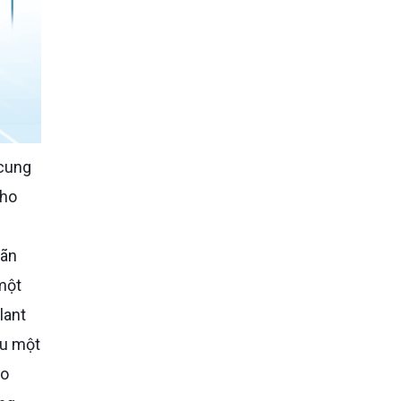
cho
hãn
một
lant
ếu một
ao