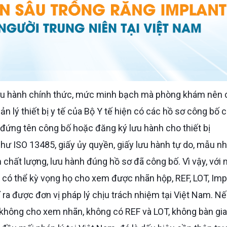
n lý thiết bị y tế của Bộ Y tế hiện có các hồ sơ công bố 
ứng tên công bố hoặc đăng ký lưu hành cho thiết bị
như ISO 13485, giấy ủy quyền, giấy lưu hành tự do, mẫu n
chất lượng, lưu hành đúng hồ sơ đã công bố. Vì vậy, với 
có thể kỳ vọng họ cho xem được nhãn hộp, REF, LOT, Imp
hỉ ra được đơn vị pháp lý chịu trách nhiệm tại Việt Nam. N
g không cho xem nhãn, không có REF và LOT, không bàn gi