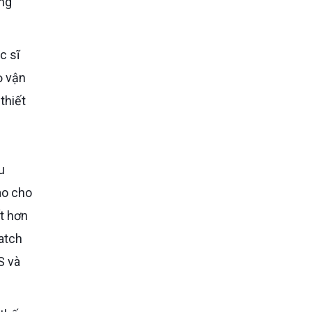
ọng
ọ vận
thiết
u
ào cho
t hơn
atch
S và