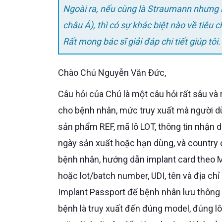
Ngoài ra, nếu cùng là Straumann nhưng khác lô sản xuất hoặc khác thị trường phân phối (châu Âu –
châu Á), thì có sự khác biệt nào về tiêu
Rất mong bác sĩ giải đáp chi tiết giúp tôi
Chào Chú Nguyễn Văn Đức,
Câu hỏi của Chú là một câu hỏi rất sâu và rất đúng trọng tâm. Với một trụ Straumann cụ thể được cấy
cho bệnh nhân, mức truy xuất mà người dù
sản phẩm REF, mã lô LOT, thông tin nhận 
ngày sản xuất hoặc hạn dùng, và country 
bệnh nhân, hướng dẫn implant card theo 
hoặc lot/batch number, UDI, tên và địa ch
Implant Passport để bệnh nhân lưu thông ti
bệnh là truy xuất đến đúng model, đúng lô