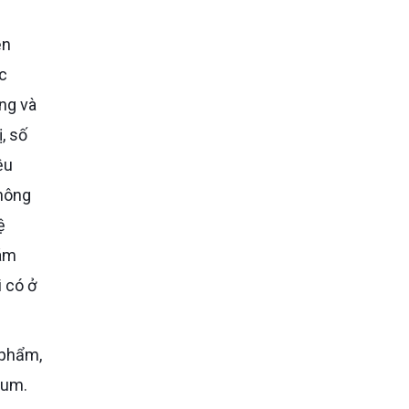
ặc
ãng và
, số
ệu
không
ệ
hám
 có ở
ium.