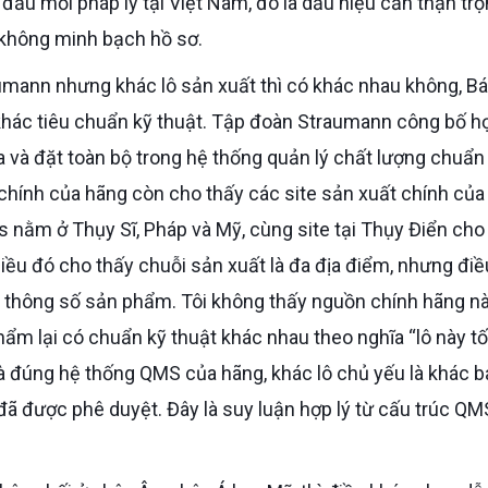
đầu mối pháp lý tại Việt Nam, đó là dấu hiệu cần thận tr
 không minh bạch hồ sơ.
 khác tiêu chuẩn kỹ thuật. Tập đoàn Straumann công bố h
a và đặt toàn bộ trong hệ thống quản lý chất lượng chuẩn 
i chính của hãng còn cho thấy các site sản xuất chính của
nằm ở Thụy Sĩ, Pháp và Mỹ, cùng site tại Thụy Điển cho
Điều đó cho thấy chuỗi sản xuất là đa địa điểm, nhưng điề
à thông số sản phẩm. Tôi không thấy nguồn chính hãng n
ẩm lại có chuẩn kỹ thuật khác nhau theo nghĩa “lô này tố
và đúng hệ thống QMS của hãng, khác lô chủ yếu là khác b
 đã được phê duyệt. Đây là suy luận hợp lý từ cấu trúc QM