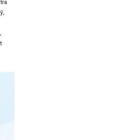
tra
ỹ,
,
t