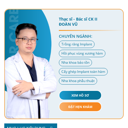
Thạc sĩ - Bác sĩ CK II
ĐOÀN VŨ
CHUYÊN NGÀNH:
Trồng răng Implant
Hồi phục vùng xương hàm
Nha khoa bảo tồn
Cấy ghép Implant toàn hàm
Nha khoa phẫu thuật
XEM HỒ SƠ
ĐẶT HẸN KHÁM