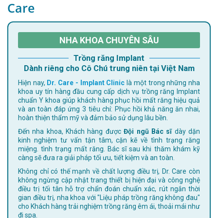
Care
NHA KHOA CHUYÊN SÂU
Trồng răng Implant
Dành riêng cho Cô Chú trung niên tại Việt Nam
Hiện nay,
Dr. Care - Implant Clinic
là một trong những nha
khoa uy tín hàng đầu cung cấp dịch vụ trồng răng Implant
chuẩn Y khoa giúp khách hàng phục hồi mất răng hiệu quả
và an toàn đáp ứng 3 tiêu chí: Phục hồi khả năng ăn nhai,
hoàn thiện thẩm mỹ và đảm bảo sử dụng lâu bền.
Đến nha khoa, Khách hàng được
Đội ngũ Bác sĩ
dày dặn
kinh nghiệm tư vấn tận tâm, cặn kẽ về tình trạng răng
miệng. tình trạng mất răng. Bác sĩ sau khi thăm khám kỹ
càng sẽ đưa ra giải pháp tối ưu, tiết kiệm và an toàn.
Không chỉ có thế mạnh về chất lượng điều trị, Dr. Care còn
không ngừng cập nhật trang thiết bị hiện đại và công nghệ
điều trị tối tân hỗ trợ chẩn đoán chuẩn xác, rút ngắn thời
gian điều trị, nha khoa với "Liệu pháp trồng răng không đau"
cho Khách hàng trải nghiệm trồng răng êm ái, thoải mái như
đi spa.