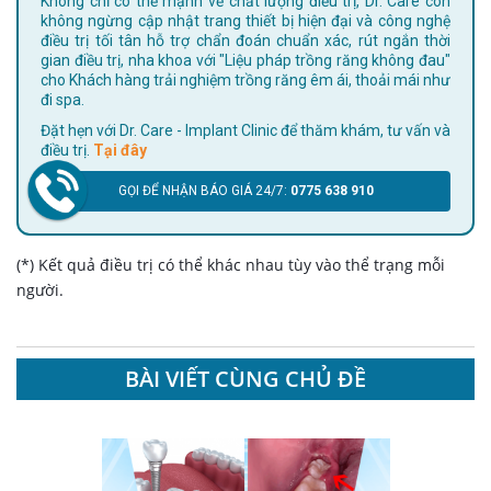
Không chỉ có thế mạnh về chất lượng điều trị, Dr. Care còn
không ngừng cập nhật trang thiết bị hiện đại và công nghệ
điều trị tối tân hỗ trợ chẩn đoán chuẩn xác, rút ngắn thời
gian điều trị, nha khoa với "Liệu pháp trồng răng không đau"
cho Khách hàng trải nghiệm trồng răng êm ái, thoải mái như
đi spa.
Đặt hẹn với Dr. Care - Implant Clinic để thăm khám, tư vấn và
điều trị.
Tại đây
GỌI ĐỂ NHẬN BÁO GIÁ 24/7:
0775 638 910
(*) Kết quả điều trị có thể khác nhau tùy vào thể trạng mỗi
người.
BÀI VIẾT CÙNG CHỦ ĐỀ