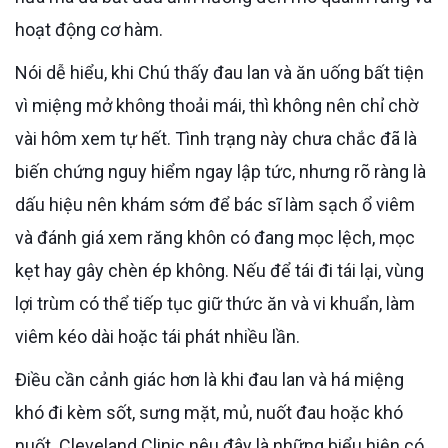
hoạt động cơ hàm.
Nói dễ hiểu, khi Chú thấy đau lan và ăn uống bất tiện
vì miệng mở không thoải mái, thì không nên chỉ chờ
vài hôm xem tự hết. Tình trạng này chưa chắc đã là
biến chứng nguy hiểm ngay lập tức, nhưng rõ ràng là
dấu hiệu nên khám sớm để bác sĩ làm sạch ổ viêm
và đánh giá xem răng khôn có đang mọc lệch, mọc
kẹt hay gây chèn ép không. Nếu để tái đi tái lại, vùng
lợi trùm có thể tiếp tục giữ thức ăn và vi khuẩn, làm
viêm kéo dài hoặc tái phát nhiều lần.
Điều cần cảnh giác hơn là khi đau lan và há miệng
khó đi kèm sốt, sưng mặt, mủ, nuốt đau hoặc khó
nuốt. Cleveland Clinic nêu đây là những biểu hiện có