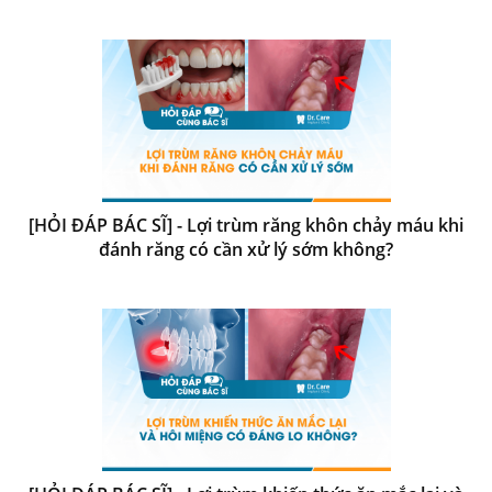
[HỎI ĐÁP BÁC SĨ] - Lợi trùm răng khôn chảy máu khi
đánh răng có cần xử lý sớm không?