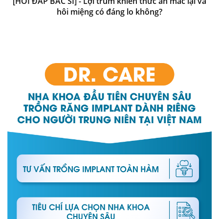
[HỎI ĐÁP BÁC SĨ] - Lợi trùm khiến thức ăn mắc lại và
hôi miệng có đáng lo không?