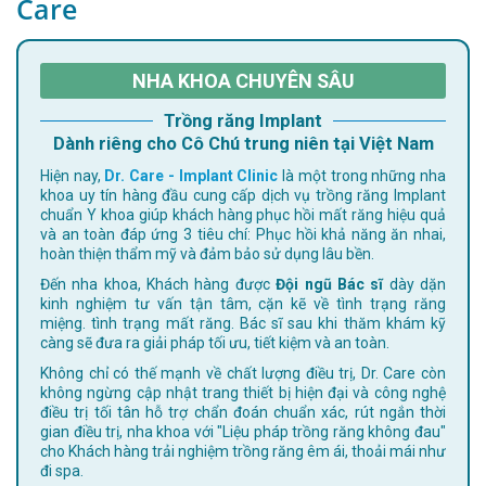
Care
NHA KHOA CHUYÊN SÂU
Trồng răng Implant
Dành riêng cho Cô Chú trung niên tại Việt Nam
Hiện nay,
Dr. Care - Implant Clinic
là một trong những nha
khoa uy tín hàng đầu cung cấp dịch vụ trồng răng Implant
chuẩn Y khoa giúp khách hàng phục hồi mất răng hiệu quả
và an toàn đáp ứng 3 tiêu chí: Phục hồi khả năng ăn nhai,
hoàn thiện thẩm mỹ và đảm bảo sử dụng lâu bền.
Đến nha khoa, Khách hàng được
Đội ngũ Bác sĩ
dày dặn
kinh nghiệm tư vấn tận tâm, cặn kẽ về tình trạng răng
miệng. tình trạng mất răng. Bác sĩ sau khi thăm khám kỹ
càng sẽ đưa ra giải pháp tối ưu, tiết kiệm và an toàn.
Không chỉ có thế mạnh về chất lượng điều trị, Dr. Care còn
không ngừng cập nhật trang thiết bị hiện đại và công nghệ
điều trị tối tân hỗ trợ chẩn đoán chuẩn xác, rút ngắn thời
gian điều trị, nha khoa với "Liệu pháp trồng răng không đau"
cho Khách hàng trải nghiệm trồng răng êm ái, thoải mái như
đi spa.