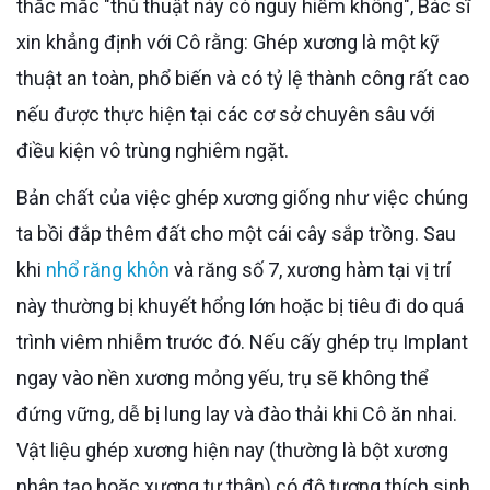
thắc mắc "thủ thuật này có nguy hiểm không", Bác sĩ
xin khẳng định với Cô rằng: Ghép xương là một kỹ
thuật an toàn, phổ biến và có tỷ lệ thành công rất cao
nếu được thực hiện tại các cơ sở chuyên sâu với
điều kiện vô trùng nghiêm ngặt.
Bản chất của việc ghép xương giống như việc chúng
ta bồi đắp thêm đất cho một cái cây sắp trồng. Sau
khi
nhổ răng khôn
và răng số 7, xương hàm tại vị trí
này thường bị khuyết hổng lớn hoặc bị tiêu đi do quá
trình viêm nhiễm trước đó. Nếu cấy ghép trụ Implant
ngay vào nền xương mỏng yếu, trụ sẽ không thể
đứng vững, dễ bị lung lay và đào thải khi Cô ăn nhai.
Vật liệu ghép xương hiện nay (thường là bột xương
nhân tạo hoặc xương tự thân) có độ tương thích sinh