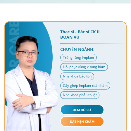
Thạc sĩ - Bác sĩ CK II
ĐOÀN VŨ
CHUYÊN NGÀNH:
Trồng răng Implant
Hồi phục vùng xương hàm
Nha khoa bảo tồn
Cấy ghép Implant toàn hàm
Nha khoa phẫu thuật
XEM HỒ SƠ
ĐẶT HẸN KHÁM