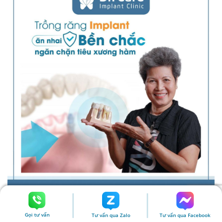
Dr. Care cung cấp các dịch vụ trồng răng Implant hiện
đại và phù hợp với từng tình trạng mất răng riêng biệt
Gọi tư vấn
Tư vấn qua Zalo
Tư vấn qua Facebook