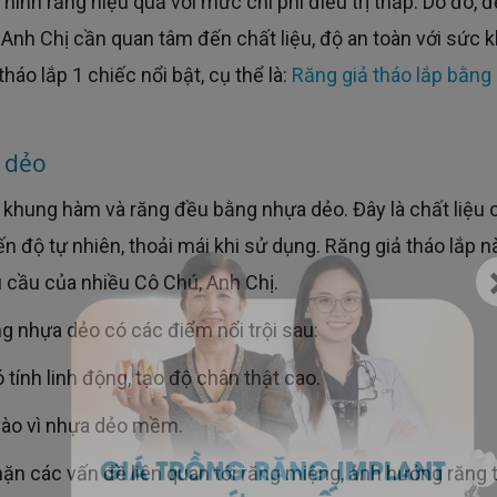
 Anh Chị cần quan tâm đến chất liệu, độ an toàn với sức 
tháo lắp 1 chiếc nổi bật, cụ thể là:
Răng giả tháo lắp bằng
a dẻo
 độ tự nhiên, thoải mái khi sử dụng. Răng giả tháo lắp n
u cầu của nhiều Cô Chú, Anh Chị.
ằng nhựa dẻo có các điểm nổi trội sau:
tính linh động, tạo độ chân thật cao.
p vào vì nhựa dẻo mềm.