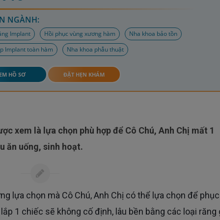
N NGÀNH:
ăng Implant
Hồi phục vùng xương hàm
Nha khoa bảo tồn
p Implant toàn hàm
Nha khoa phẫu thuật
EM HỒ SƠ
ĐẶT HẸN KHÁM
u ăn uống, sinh hoạt.
 lắp 1 chiếc sẽ không cố định, lâu bền bằng các loại răng 