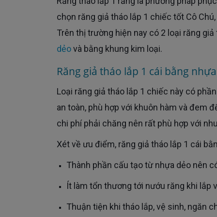
Răng tháo lắp 1 răng là phương pháp phục hình răng hiệu quả với mức chi phí điều trị thấp. Do đó, để lựa
chọn răng giả tháo lắp 1 chiếc tốt Cô Chú,
Trên thị trường hiện nay có 2 loại răng giả 
dẻo
và bằng khung kim loại.
Răng giả tháo lắp 1 cái bằng nhự
Loại răng giả tháo lắp 1 chiếc này có phần khung hàm và răng đều bằng nhựa dẻo. Đây là chất liệu có độ
an toàn, phù hợp với khuôn hàm và đem đến
chi phí phải chăng nên rất phù hợp với nh
Xét về ưu điểm, răng giả tháo lắp 1 cái b
Thành phần cấu tạo từ nhựa dẻo nên có 
Ít làm tổn thương tới nướu răng khi lắ
Thuận tiện khi tháo lắp, vệ sinh, ngăn chặn các vấn đề liên quan tới răng miệng, ảnh hưởng răng thật