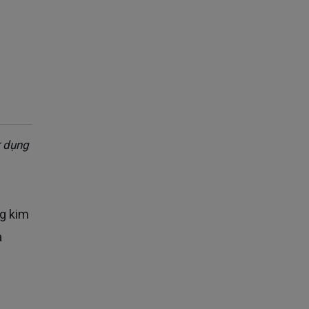
ử dụng
a