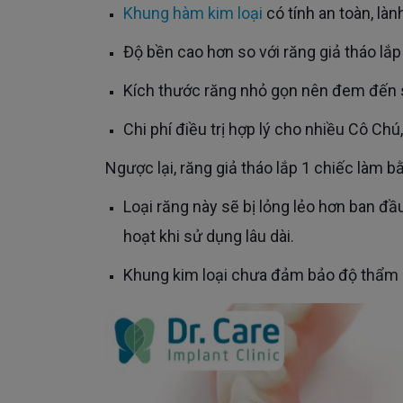
Khung hàm kim loại
có tính an toàn, làn
Độ bền cao hơn so với răng giả tháo lắ
Kích thước răng nhỏ gọn nên đem đến s
Chi phí điều trị hợp lý cho nhiều Cô Chú
Ngược lại, răng giả tháo lắp 1 chiếc làm
Loại răng này sẽ bị lỏng lẻo hơn ban đầu, bị tụt, xê dịch khi đeo, làm ảnh hưởng đến việc ăn uống, sinh
hoạt khi sử dụng lâu dài.
Khung kim loại chưa đảm bảo độ thẩm 