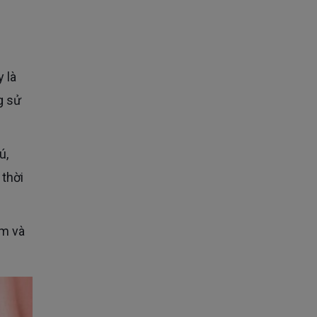
 là
g sử
 thời