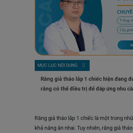
CHUYÊ
Trồng r
Cấy ghé
X
MỤC LỤC NỘI DUNG
Răng giả tháo lắp 1 chiếc hiện đang được xem là lựa chọn phù hợp để Cô Chú, Anh Chị mất 1
răng có thể điều trị để đáp ứng nhu cầ
Răng giả tháo lắp 1 chiếc là một trong những lựa chọn mà Cô Chú, Anh Chị có thể lựa chọn để phục hồi
khả năng ăn nhai. Tuy nhiên, răng giả tháo