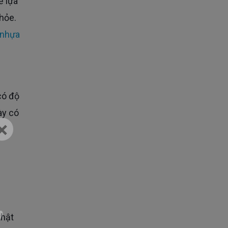
khỏe.
 nhựa
ày có
×