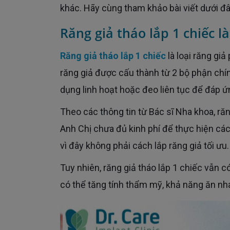
khác. Hãy cùng tham khảo bài viết dưới đ
Răng giả tháo lắp 1 chiếc là
Răng giả tháo lắp 1 chiếc
là loại răng gi
răng giả được cấu thành từ 2 bộ phận chín
dụng linh hoạt hoặc đeo liên tục để đáp 
Theo các thông tin từ Bác sĩ Nha khoa, răng giả tháo lắp 1 chiếc là phương án phù hợp với với Cô Chú,
Anh Chị chưa đủ kinh phí để thực hiện các
vì đây không phải cách lắp răng giả tối ưu.
Tuy nhiên, răng giả tháo lắp 1 chiếc vẫn có tác dụng nhất định vì tuổi thọ trung bình khoảng 3 - 5 năm và
có thể tăng tính thẩm mỹ, khả năng ăn nha