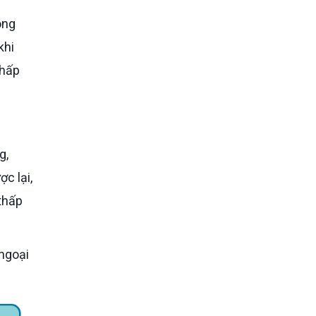
khi
thấp
c lại,
thấp