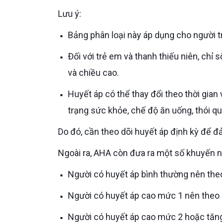
Lưu ý:
Bảng phân loại này áp dụng cho người tr
Đối với trẻ em và thanh thiếu niên, chỉ số huyết áp bình thường sẽ khác nhau tùy theo độ tuổi, giới tính
và chiều cao.
Huyết áp có thể thay đổi theo thời gian và chịu ảnh hưởng bởi nhiều yếu tố như tuổi tác, giới tính, tình
trạng sức khỏe, chế độ ăn uống, thói que
Do đó, cần theo dõi huyết áp định kỳ để
Ngoài ra, AHA còn đưa ra một số khuyến n
Người có huyết áp bình thường nên theo
Người có huyết áp cao mức 1 nên theo 
Người có huyết áp cao mức 2 hoặc tăng