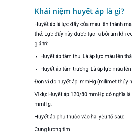
Khái niệm huyết áp là gì?
Huyết áp là lực đẩy của máu lên thành mạch trong quá trình máu lưu thông đến các cơ quan trong cơ
thể. Lực đẩy này được tạo ra bởi tim khi
giá trị:
Huyết áp tâm thu: Là áp lực máu lên th
Huyết áp tâm trương: Là áp lực máu lên
Đơn vị đo huyết áp: mmHg (milimet thủy 
Ví dụ: Huyết áp 120/80 mmHg có nghĩa là huyết áp tâm thu là 120 mmHg và huyết áp tâm trương là 80
mmHg.
Huyết áp phụ thuộc vào hai yếu tố sau:
Cung lượng tim