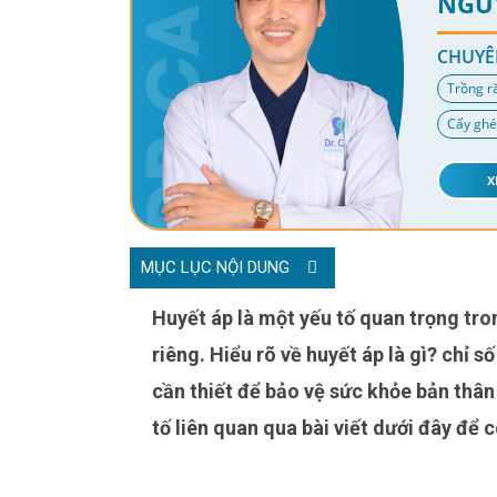
NGU
CHUYÊ
Trồng r
Cấy ghé
X
MỤC LỤC NỘI DUNG
Huyết áp là một yếu tố quan trọng trong việc đánh giá sức khỏe nói chung và tim mạch nói
riêng. Hiểu rõ về huyết áp là gì? chỉ 
cần thiết để bảo vệ sức khỏe bản thân 
tố liên quan qua bài viết dưới đây để c