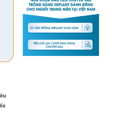
iều
yếu