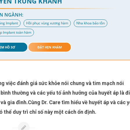
YỄN TRUNG KHÁNH
N NGÀNH:
ăng Implant
Hồi phục vùng xương hàm
Nha khoa bảo tồn
p Implant toàn hàm
EM HỒ SƠ
ĐẶT HẸN KHÁM
số bình thường và các yếu tố ảnh hưởng của huyết áp là đ
và gia đình.Cùng Dr. Care tìm hiểu về huyết áp và các 
ó thể duy trì chỉ số này một cách ổn định.