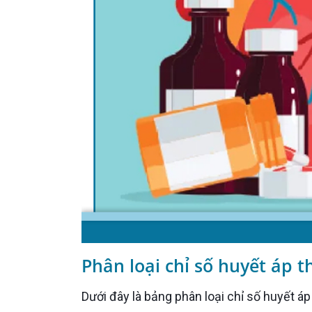
Phân loại chỉ số huyết áp 
Dưới đây là bảng phân loại chỉ số huyết áp theo AHA (Hiệp hội Tim mạch Hoa Kỳ) được cập nhật vào